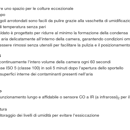
fre uno spazio per le colture eccezionale
mpo
goli arrotondati sono facili da pulire grazie alla vaschetta di umidificazi
 di temperatura senza pari
scaldato è progettato per ridurre al minimo la formazione della condensa
re aria delicatamente all'interno della camera, garantendo condizioni 
o essere rimossi senza utensili per facilitare la pulizia e il posizionamento
5
ra continuamente l'intero volume della camera ogni 60 secondi
e ISO 5 (classe 100) in soli 5 minuti dopo l'apertura dello sportello
superfici interne dei contaminanti presenti nell'aria
o
unzionamento lungo e affidabile o sensore CO a IR (a infrarossi)
per i
2
tura
toraggio dei livelli di umidità per evitare l'essiccazione