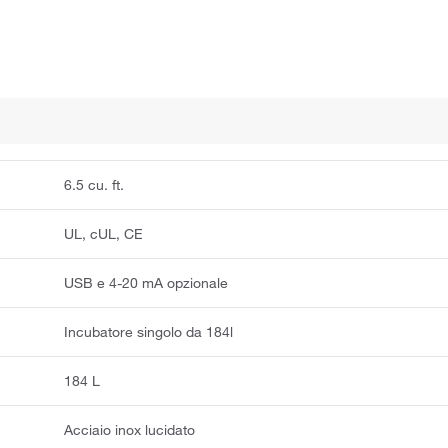
6.5 cu. ft.
UL, cUL, CE
USB e 4-20 mA opzionale
Incubatore singolo da 184l
184 L
Acciaio inox lucidato