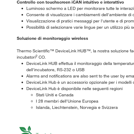
Controllo con touchscreen iCAN intuitivo e interattivo
Luminoso schermo a LED per monitorare tutte le interazi
Consente di visualizzare i cambiamenti dell'ambiente di colt
Visualizzazione di pratici messaggi per l'utente e di pr
Possibilità di selezionare varie lingue per un utilizzo pi
Soluzione di monitoraggio wireless
Thermo Scientific™ DeviceLink HUB™, la nostra soluzione facil
2
incubatori
CO.
DeviceLink HUB effettua il monitoraggio della temperatura d
dell'incubatore, RS-232 o USB
Alarms and notifications are also sent to the user by ema
DeviceLink Hub è un accessorio opzionale per i modelli 
DeviceLink Hub è disponibile nelle seguenti regioni
Stati Uniti e Canada
I 28 membri dell'Unione Europea
Islanda, Liechtenstein, Norvegia e Svizzera