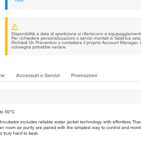
reso
Disponibilità e data di spedizione si riferiscono a equipaggiamen
Per richiedere personalizzazioni o servizi montati in fabbrica sel
Richiedi Un Preventivo o contattare il proprio Account Manager.
consegna potrebbe variare.
che
Accessori e Servizi
Promozioni
to 50°C
Incubator includes reliable water jacket technology with effortless T
 room air purity are paired with the simplest way to control and monit
s truly hard to beat.