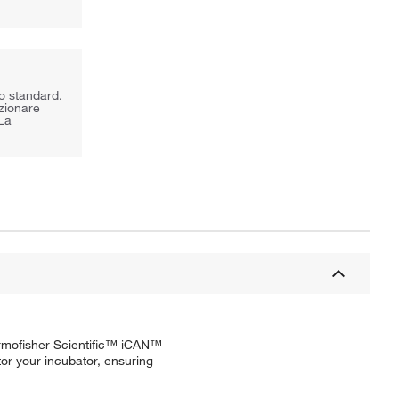
to standard.
ezionare
 La
hermofisher Scientific™ iCAN™
or your incubator, ensuring