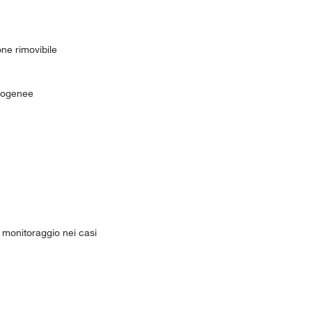
one rimovibile
omogenee
l monitoraggio nei casi