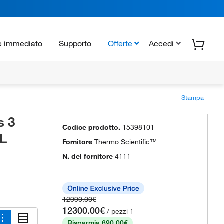
e immediato
Supporto
Offerte
Accedi
Stampa
s 3
Codice prodotto.
15398101
4L
Fornitore
Thermo Scientific™
N. del fornitore
4111
12990.00€
12300.00€
/ pezzi 1
Risparmia 690.00€