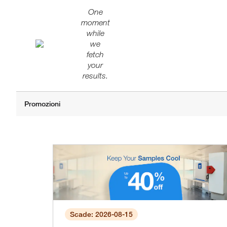
One
moment
while
we
fetch
your
results.
Scade: 2026-08-15