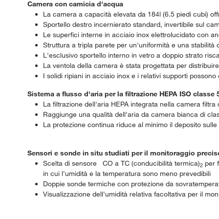
Camera con camicia d'acqua
La camera a capacità elevata da 184l (6.5 piedi cubi) of
Sportello destro incernierato standard, invertibile sul ca
Le superfici interne in acciaio inox elettrolucidato con an
Struttura a tripla parete per un'uniformità e una stabilità
L'esclusivo sportello interno in vetro a doppio strato ri
La ventola della camera è stata progettata per distribui
I solidi ripiani in acciaio inox e i relativi supporti posson
Sistema a flusso d'aria per la filtrazione HEPA ISO classe 
La filtrazione dell'aria HEPA integrata nella camera filt
Raggiunge una qualità dell'aria da camera bianca di class
La protezione continua riduce al minimo il deposito sulle 
Sensori e sonde in situ studiati per il monitoraggio precis
Scelta di sensore CO a TC (conducibilità termica)
per f
2
in cui l'umidità e la temperatura sono meno prevedibili
Doppie sonde termiche con protezione da sovratempera
Visualizzazione dell'umidità relativa facoltativa per il moni