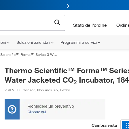
Stato dell'ordine
Ordin
ioni
Soluzioni aziendali
Programmi e servizi
entific™ Forma™ Series 3 Water Jacketed CO
Incubator, 184L
2
Thermo Scientific™ Forma™ Serie
Water Jacketed CO
Incubator, 18
2
230 V
,
TC Sensor
,
Non incluso
,
Pezzo
Cambia vista