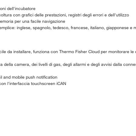
oni dell'incubatore
ura con grafici delle prestazioni, registri degli errori e dell'utilizzo
omemoria per una facile navigazione
ù semplice: inglese, spagnolo, tedesco, francese, italiano, giapponese e
e da installare, funziona con Thermo Fisher Cloud per monitorare le co
ella camera, dei livelli di gas, degli allarmi e degli avvisi dalla conne
il and mobile push notification
con l'interfaccia touchscreen iCAN