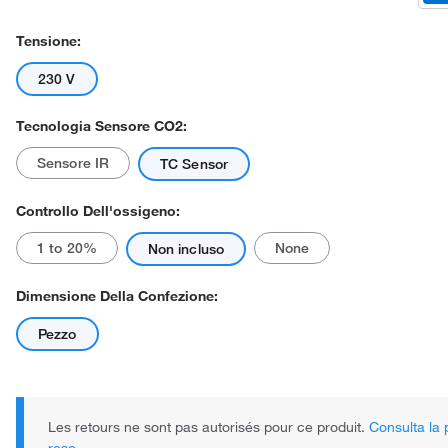
Tensione:
230 V
Tecnologia Sensore CO2:
Sensore IR
TC Sensor
Il prodotto reale potrebbe variare.
Controllo Dell'ossigeno:
1 to 20%
None
Non incluso
Dimensione Della Confezione:
Pezzo
Les retours ne sont pas autorisés pour ce produit.
Consulta la p