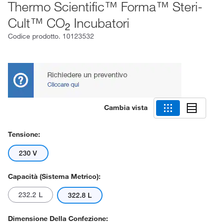
Thermo Scientific™ Forma™ Steri-
Cult™ CO
Incubatori
2
Codice prodotto.
10123532
Cambia vista
Tensione:
230 V
Capacità (sistema Metrico):
232.2 L
322.8 L
Dimensione Della Confezione: