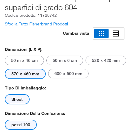
superfici di grado 604
Codice prodotto.
11728742
Sfoglia Tutto Fisherbrand Prodotti
Cambia vista
Dimensioni (L X P):
50 m x 46 cm
50 m x 6 cm
520 x 420 mm
600 x 500 mm
570 x 460 mm
Tipo Di Imballaggio:
Sheet
Dimensione Della Confezione:
pezzi 100