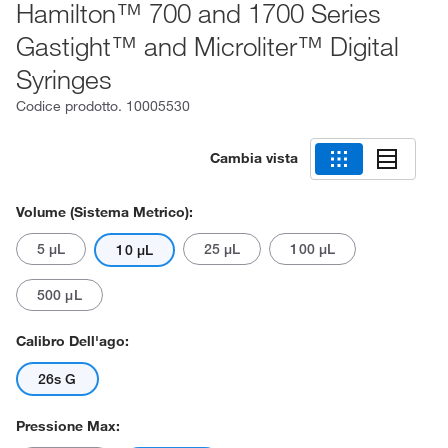
Hamilton™ 700 and 1700 Series
Gastight™ and Microliter™ Digital
Syringes
Codice prodotto.
10005530
Cambia vista
Volume (sistema Metrico):
5 μL
25 μL
100 μL
10 μL
500 μL
Calibro Dell'ago:
26s G
Pressione Max: