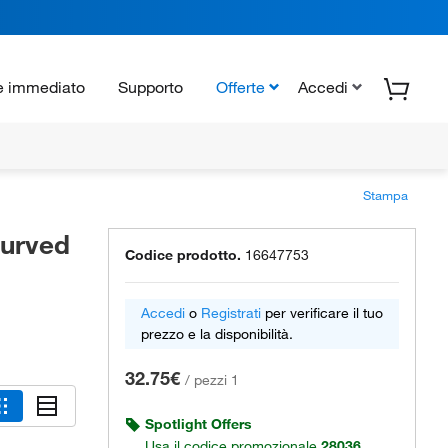
e immediato
Supporto
Offerte
Accedi
Stampa
Curved
Codice prodotto.
16647753
Accedi
o
Registrati
per verificare il tuo
prezzo e la disponibilità.
32.75€
/
pezzi 1
Spotlight Offers
Usa il codice promozionale
28036