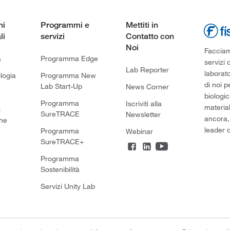
ni
Programmi e
Mettiti in
li
servizi
Contatto con
Noi
Facciamo
a
Programma Edge
servizi 
Lab Reporter
laborato
logia
Programma New
di noi p
Lab Start-Up
News Corner
biologic
Programma
Iscriviti alla
material
i
SureTRACE
Newsletter
ancora,
he
leader d
Programma
Webinar
SureTRACE+
Programma
Sostenibilità
Servizi Unity Lab