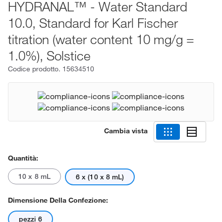
HYDRANAL™ - Water Standard
10.0, Standard for Karl Fischer
titration (water content 10 mg/g =
1.0%), Solstice
Codice prodotto.
15634510
Cambia vista
Quantità:
10 x 8 mL
6 x (10 x 8 mL)
Dimensione Della Confezione:
pezzi 6