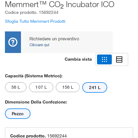
Memmert™ CO
Incubator ICO
2
Codice prodotto.
15692244
Sfoglia Tutto Memmert Prodotti
Cambia vista
Capacità (sistema Metrico):
56 L
107 L
156 L
241 L
Dimensione Della Confezione:
Pezzo
Codice prodotto.
15692244