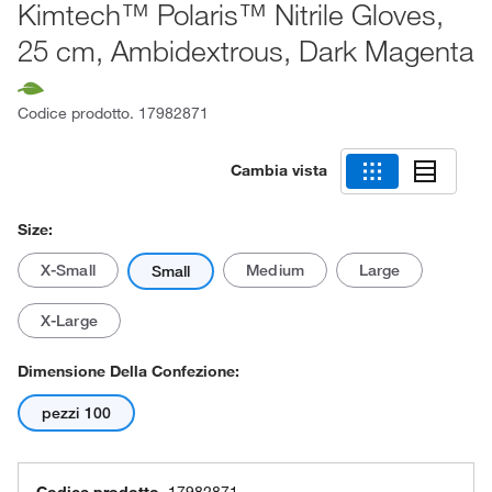
Kimtech™ Polaris™ Nitrile Gloves,
25 cm, Ambidextrous, Dark Magenta
Codice prodotto.
17982871
Cambia vista
Size:
X-Small
Medium
Large
Small
X-Large
Dimensione Della Confezione:
pezzi 100