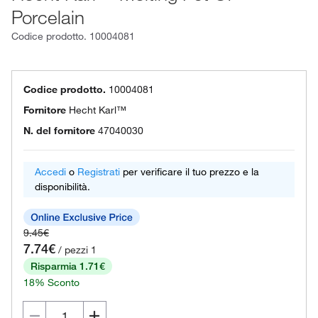
Porcelain
Codice prodotto.
10004081
Codice prodotto.
10004081
Fornitore
Hecht Karl™
N. del fornitore
47040030
Accedi
o
Registrati
per verificare il tuo prezzo e la
disponibilità.
9.45€
7.74€
/ pezzi 1
Risparmia 1.71€
18% Sconto