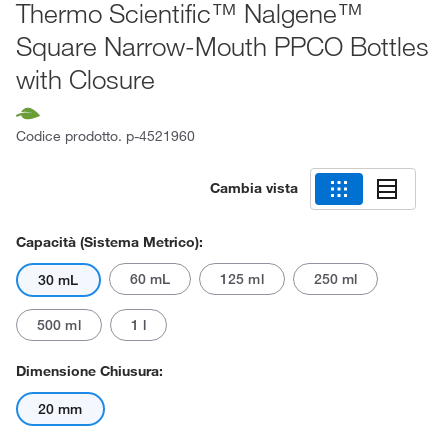
Thermo Scientific™ Nalgene™
Square Narrow-Mouth PPCO Bottles
with Closure
Codice prodotto.
p-4521960
Cambia vista
Capacità (sistema Metrico):
60 mL
125 ml
250 ml
30 mL
500 ml
1 l
Dimensione Chiusura:
20 mm