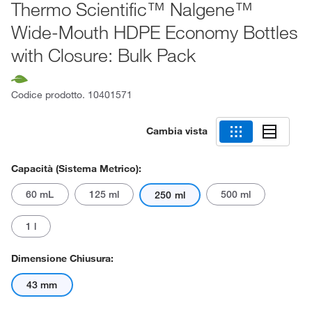
Thermo Scientific™ Nalgene™
Wide-Mouth HDPE Economy Bottles
with Closure: Bulk Pack
Codice prodotto.
10401571
Cambia vista
Capacità (sistema Metrico):
60 mL
125 ml
500 ml
250 ml
1 l
Dimensione Chiusura:
43 mm