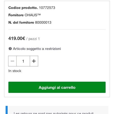
Codice prodotto.
10772573
Fornitore
OHAUS™
N. del fornitore
80000013
419.00€
/
pezzi 1
Articolo soggetto a restrizioni
In stock
Aggiungi al carrello
Les retours ne sont pas autorisés pour ce produit.