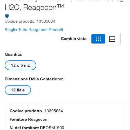
H2O, Reagecon™
Codice prodotto.
13305684
Sfoglia Tutto Reagecon Prodotti
Cambia vista
Quantità:
12 x 5 mL
Dimensione Della Confezione:
12 fiale
Codice prodotto.
13305684
Fornitore
Reagecon
N. del fornitore
REOSM1500