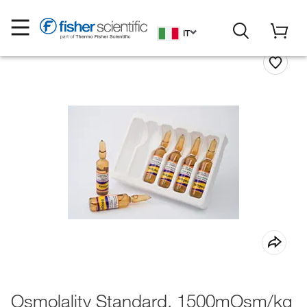
IT
Osmolality Standard, 1500mOsm/kg