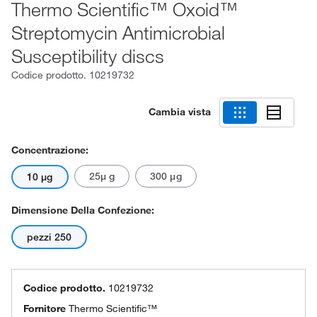
Thermo Scientific™ Oxoid™
Streptomycin Antimicrobial
Susceptibility discs
Codice prodotto.
10219732
Cambia vista
Concentrazione:
25μ g
300 μg
10 µg
Dimensione Della Confezione:
pezzi 250
Codice prodotto.
10219732
Fornitore
Thermo Scientific™