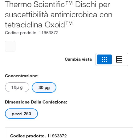
Thermo Scientific™ Dischi per
suscettibilità antimicrobica con
tetraciclina Oxoid™
Codice prodotto.
11963872
Cambia vista
Concentrazione:
10μ g
30 µg
Dimensione Della Confezione:
pezzi 250
Codice prodotto.
11963872