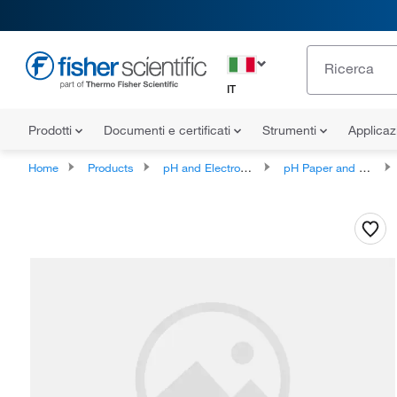
IT
Prodotti
Documenti e certificati
Strumenti
Applicaz
Home
Products
pH and Electrochemistry
pH Paper and other Test Strips