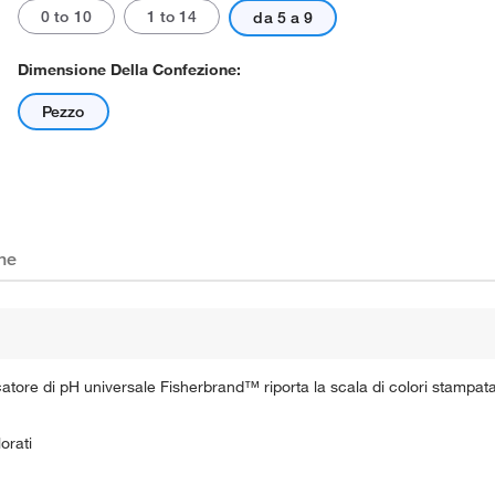
0 to 10
1 to 14
da 5 a 9
Dimensione Della Confezione:
Pezzo
che
icatore di pH universale Fisherbrand™ riporta la scala di colori stampa
orati