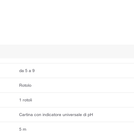
da 5 a 9
Rotolo
1 rotoli
Cartina con indicatore universale di pH
5 m