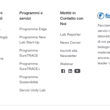
ni
Programmi e
Mettiti in
li
servizi
Contatto con
Noi
Facciamo
a
Programma Edge
servizi 
Lab Reporter
laborato
logia
Programma New
di noi p
Lab Start-Up
News Corner
biologic
Programma
Iscriviti alla
material
i
SureTRACE
Newsletter
ancora,
he
leader d
Programma
Webinar
SureTRACE+
Programma
Sostenibilità
Servizi Unity Lab