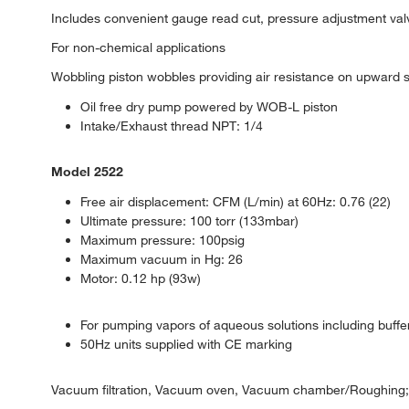
Includes convenient gauge read cut, pressure adjustment valv
For non-chemical applications
Wobbling piston wobbles providing air resistance on upward st
Oil free dry pump powered by WOB-L piston
Intake/Exhaust thread NPT: 1/4
Model 2522
Free air displacement: CFM (L/min) at 60Hz: 0.76 (22)
Ultimate pressure: 100 torr (133mbar)
Maximum pressure: 100psig
Maximum vacuum in Hg: 26
Motor: 0.12 hp (93w)
For pumping vapors of aqueous solutions including buffer
50Hz units supplied with CE marking
Vacuum filtration, Vacuum oven, Vacuum chamber/Roughing; De