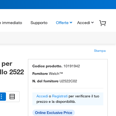
e immediato
Supporto
Offerte
Accedi
Stampa
 per
Codice prodotto.
10191942
lo 2522
Fornitore
Welch™
N. del fornitore
U2522C02
Accedi
o
Registrati
per verificare il tuo
prezzo e la disponibilità.