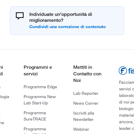
Individuate un'opportunità di
miglioramento?
ni
Programmi e
Mettiti in
li
servizi
Contatto con
Noi
Facciamo
a
Programma Edge
servizi 
Lab Reporter
laborato
logia
Programma New
di noi p
Lab Start-Up
News Corner
biologic
Programma
Iscriviti alla
material
i
SureTRACE
Newsletter
ancora,
he
leader d
Programma
Webinar