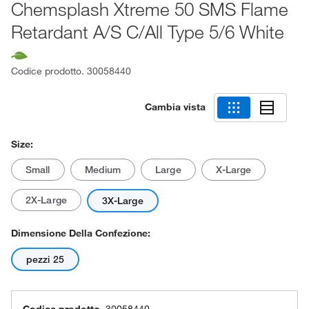
Chemsplash Xtreme 50 SMS Flame
Retardant A/S C/All Type 5/6 White
Codice prodotto.
30058440
Cambia vista
Size:
Small
Medium
Large
X-Large
2X-Large
3X-Large
Dimensione Della Confezione:
pezzi 25