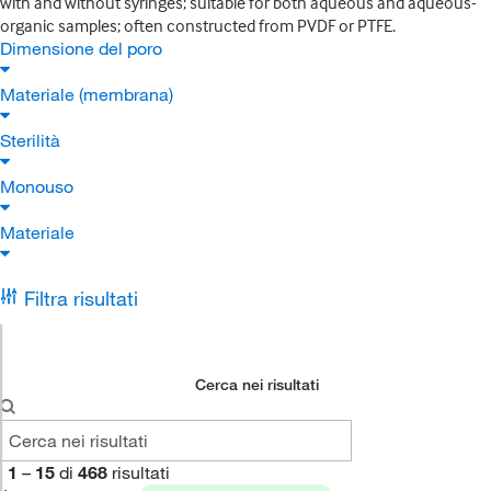
with and without syringes; suitable for both aqueous and aqueous-
organic samples; often constructed from PVDF or PTFE.
Dimensione del poro
Materiale (membrana)
Sterilità
Monouso
Materiale
Filtra risultati
Cerca nei risultati
1
–
15
di
468
risultati