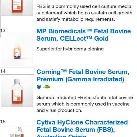
FBS is a commonly used cell culture media
supplement which helps sustain cell growth
and satisfy metabolic requirements.
MP Biomedicals™ Fetal Bovine
13
Serum, CELLect™ Gold
Superior for hybridoma cloning
Corning™ Fetal Bovine Serum,
14
Premium (Gamma Irradiated)
Gamma irradiated FBS is sterile fetal bovine
serum which is commonly used in vaccine
and virus production.
Cytiva HyClone Characterized
15
Fetal Bovine Serum (FBS),
Australian Origin