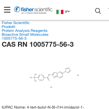
IT
Fisher Scientific
Prodotti
Protein Analysis Reagents
Bioactive Small Molecules
1005775-56-3
CAS RN 1005775-56-3
N
N
N
CH
HN
3
HCl
N
H
C
3
O
CH
3
HCl
IUPAC Nome:
4-tert-butyl-N-[6-(1H-imidazol-1-