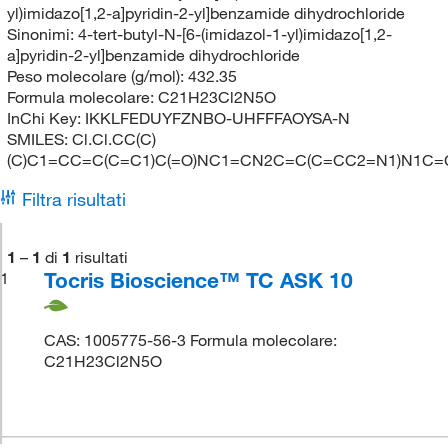
yl)imidazo[1,2-a]pyridin-2-yl]benzamide dihydrochloride
Sinonimi:
4-tert-butyl-N-[6-(imidazol-1-yl)imidazo[1,2-
a]pyridin-2-yl]benzamide dihydrochloride
Peso molecolare (g/mol):
432.35
Formula molecolare:
C21H23Cl2N5O
InChi Key:
IKKLFEDUYFZNBO-UHFFFAOYSA-N
SMILES:
Cl.Cl.CC(C)
(C)C1=CC=C(C=C1)C(=O)NC1=CN2C=C(C=CC2=N1)N1C
Filtra risultati
1
–
1
di
1
risultati
Tocris Bioscience™ TC ASK 10
1
CAS: 1005775-56-3 Formula molecolare:
C21H23Cl2N5O