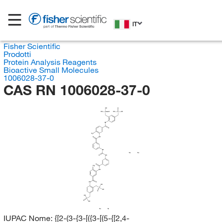
IT
Fisher Scientific
Prodotti
Protein Analysis Reagents
Bioactive Small Molecules
1006028-37-0
CAS RN 1006028-37-0
OH
O
HO
P
O
HO
P
OH
HN
O
H
C
3
O
NH
NH
Na
Na
O
NH
O
CH
3
NH
HN
O
OH
P
OH
O
HO
P
O
OH
Na
Na
IUPAC Nome:
{[2-(3-{3-[({3-[(5-{[2,4-