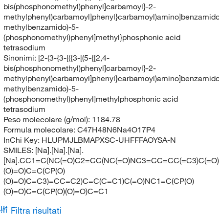
bis(phosphonomethyl)phenyl]carbamoyl}-2-
methylphenyl)carbamoyl]phenyl}carbamoyl)amino]benzamido
methylbenzamido)-5-
(phosphonomethyl)phenyl]methyl}phosphonic acid
tetrasodium
Sinonimi:
[2-(3-{3-[({3-[(5-{[2,4-
bis(phosphonomethyl)phenyl]carbamoyl}-2-
methylphenyl)carbamoyl]phenyl}carbamoyl)amino]benzamido
methylbenzamido)-5-
(phosphonomethyl)phenyl]methylphosphonic acid
tetrasodium
Peso molecolare (g/mol):
1184.78
Formula molecolare:
C47H48N6Na4O17P4
InChi Key:
HLUPMJLBMAPXSC-UHFFFAOYSA-N
SMILES:
[Na].[Na].[Na].
[Na].CC1=C(NC(=O)C2=CC(NC(=O)NC3=CC=CC(=C3)C(=O)
(O)=O)C=C(CP(O)
(O)=O)C=C3)=CC=C2)C=C(C=C1)C(=O)NC1=C(CP(O)
(O)=O)C=C(CP(O)(O)=O)C=C1
Filtra risultati