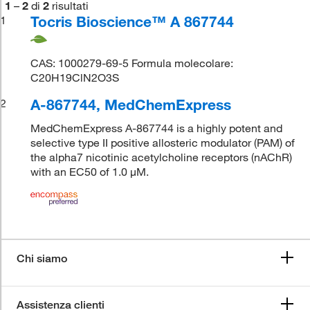
1
–
2
di
2
risultati
Tocris Bioscience™ A 867744
1
CAS: 1000279-69-5 Formula molecolare:
C20H19ClN2O3S
A-867744, MedChemExpress
2
MedChemExpress A-867744 is a highly potent and
selective type II positive allosteric modulator (PAM) of
the alpha7 nicotinic acetylcholine receptors (nAChR)
with an EC50 of 1.0 μM.
Chi siamo
Assistenza clienti