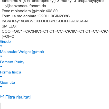
Sinonimi:
4-[5-(4-chlorophenyl)-2-methyl-3-propanoylpyrrol-
1-yl]benzenesulfonamide
Peso molecolare (g/mol):
402.89
Formula molecolare:
C20H19ClN2O3S
InChi Key:
ABACVOXFUHDKNZ-UHFFFAOYSA-N
SMILES:
CCC(=O)C1=C(C)N(C(=C1)C1=CC=C(Cl)C=C1)C1=CC=C(C=
(=O)=O
Grado
Molecular Weight (g/mol)
Percent Purity
Forma fisica
Quantità
Filtra risultati