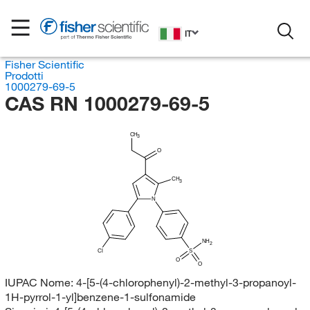
IT
Fisher Scientific
Prodotti
1000279-69-5
CAS RN 1000279-69-5
CH
3
O
CH
3
N
NH
2
Cl
S
O
O
IUPAC Nome:
4-[5-(4-chlorophenyl)-2-methyl-3-propanoyl-
1H-pyrrol-1-yl]benzene-1-sulfonamide