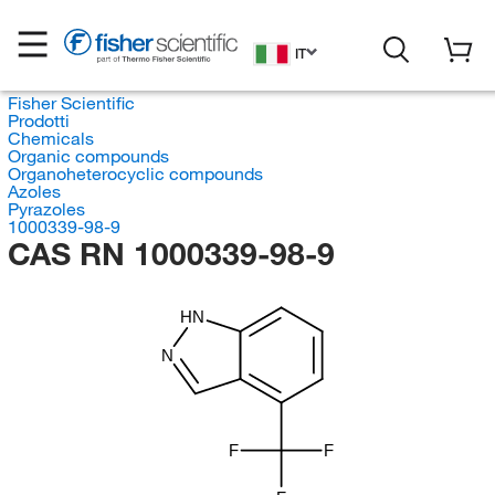
IT
Fisher Scientific
Prodotti
Chemicals
Organic compounds
Organoheterocyclic compounds
Azoles
Pyrazoles
1000339-98-9
CAS RN 1000339-98-9
HN
N
F
F