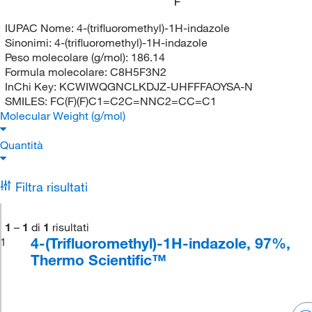
F
IUPAC Nome:
4-(trifluoromethyl)-1H-indazole
Sinonimi:
4-(trifluoromethyl)-1H-indazole
Peso molecolare (g/mol):
186.14
Formula molecolare:
C8H5F3N2
InChi Key:
KCWIWQGNCLKDJZ-UHFFFAOYSA-N
SMILES:
FC(F)(F)C1=C2C=NNC2=CC=C1
Molecular Weight (g/mol)
Quantità
Filtra risultati
1
–
1
di
1
risultati
4-(Trifluoromethyl)-1H-indazole, 97%,
1
Thermo Scientific™