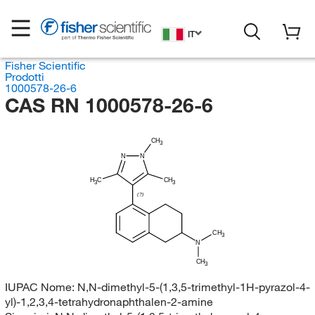
IT
Fisher Scientific
Prodotti
1000578-26-6
CAS RN 1000578-26-6
CH
3
N
N
H
C
CH
3
3
(?)
CH
3
N
CH
3
IUPAC Nome:
N,N-dimethyl-5-(1,3,5-trimethyl-1H-pyrazol-4-
yl)-1,2,3,4-tetrahydronaphthalen-2-amine