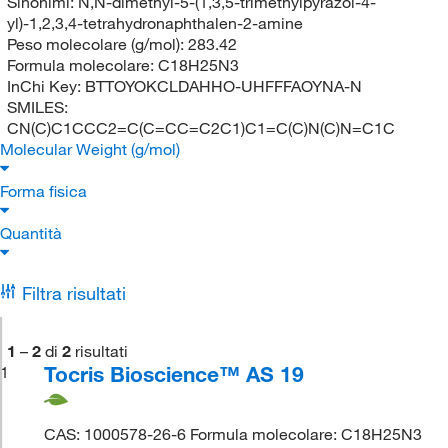
Sinonimi:
N,N-dimethyl-5-(1,3,5-trimethylpyrazol-4-
yl)-1,2,3,4-tetrahydronaphthalen-2-amine
Peso molecolare (g/mol):
283.42
Formula molecolare:
C18H25N3
InChi Key:
BTTOYOKCLDAHHO-UHFFFAOYNA-N
SMILES:
CN(C)C1CCC2=C(C=CC=C2C1)C1=C(C)N(C)N=C1C
Molecular Weight (g/mol)
Forma fisica
Quantità
Filtra risultati
1
–
2
di
2
risultati
Tocris Bioscience™ AS 19
1
CAS: 1000578-26-6 Formula molecolare: C18H25N3