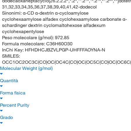
dodecaoxaheptacyclo[26.2.2.2³,⁶.2⁸,¹¹.2¹³,¹⁶.2¹⁸,²¹.2²³,²⁶]dote
31,32,33,34,35,36,37,38,39,40,41,42-dodecol
Sinonimi:
α-CD α-dextrin α-cycloamylose
cyclohexaamylose alfadex cyclohexaamylose carbonate α-
schardinger dextrin cyclomaltohexose alfadexum
cyclohexapentylose
Peso molecolare (g/mol):
972.85
Formula molecolare:
C36H60O30
InChi Key:
HFHDHCJBZVLPGP-UHFFFAOYNA-N
SMILES:
OCC1OC2OC3C(CO)OC(OC4C(CO)OC(OC5C(CO)OC(OC6C(CO
Molecular Weight (g/mol)
Quantità
Forma fisica
Percent Purity
Grado