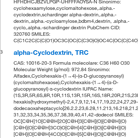
HFHDHCJBZVLPGP-UHFFFAOYSA-N Sinonimo:
cyclohexaamylose,cyclomaltohexose,.alpha.-
cyclodextrin,schardinger alpha-dextrin,.alpha.-
dextrin,.alpha.-cycloamylose,bdbm4,dextrin, .alpha.-
cyclo,.alpha.-schardinger dextrin PubChem CID:
320760 SMILES:
C(C1C2C(C(C(O1)OC3C(OC(C(C3O)O)OC4C(OC(C(C4O
alpha-Cyclodextrin, TRC
3
CAS: 10016-20-3 Formula molecolare: C36 H60 O30
Molecular Weight (g/mol): 972.84 Sinonimo:
Alfadex,Cyclohexakis-(1→4)-(α-D-glucopyranosyl)
(cyclomaltohexaose),Cyclohexakis-(1→4)-(α-D-
glucopyranosyl) α-cyclodextrin IUPAC Name:
(1S,3R,5R,6S,8R,10R,11S,13R,15R,16S,18R,20R,21S,23
hexakis(hydroxymethyl)-2,4,7,9,12,14,17,19,22,24,27,29
dodecaoxaheptacyclo[26.2.2.23,6.28,11.213,16.218,21.
31,32,33,34,35,36,37,38,39,40,41,42-dodecol SMILES:
OC[C@H]1O[C@@H]2O[C@H]3[C@H](O)[C@@H](O)
[C@H](O[C@@H]3CO)O[C@H]4[C@H](O)[C@@H](O)
[C@H](O[C@@H]4CO)O[C@H]5[C@H](O)[C@@H](O)