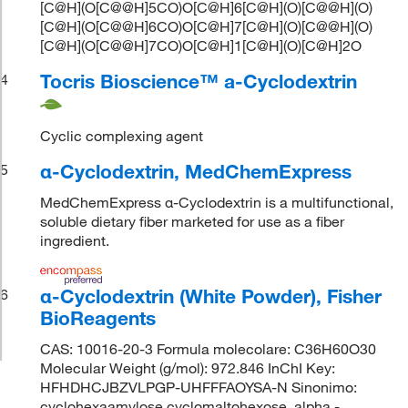
[C@H](O[C@@H]5CO)O[C@H]6[C@H](O)[C@@H](O)
[C@H](O[C@@H]6CO)O[C@H]7[C@H](O)[C@@H](O)
[C@H](O[C@@H]7CO)O[C@H]1[C@H](O)[C@H]2O
Tocris Bioscience™ a-Cyclodextrin
4
Cyclic complexing agent
α-Cyclodextrin, MedChemExpress
5
MedChemExpress α-Cyclodextrin is a multifunctional,
soluble dietary fiber marketed for use as a fiber
ingredient.
α-Cyclodextrin (White Powder), Fisher
6
BioReagents
CAS: 10016-20-3 Formula molecolare: C36H60O30
Molecular Weight (g/mol): 972.846 InChI Key:
HFHDHCJBZVLPGP-UHFFFAOYSA-N Sinonimo:
cyclohexaamylose,cyclomaltohexose,.alpha.-