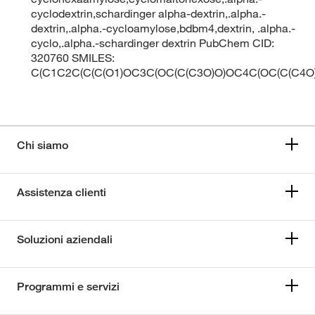
cyclodextrin,schardinger alpha-dextrin,.alpha.-
dextrin,.alpha.-cycloamylose,bdbm4,dextrin, .alpha.-
cyclo,.alpha.-schardinger dextrin PubChem CID:
320760 SMILES:
C(C1C2C(C(C(O1)OC3C(OC(C(C3O)O)OC4C(OC(C(C4O
Chi siamo
Assistenza clienti
Soluzioni aziendali
Programmi e servizi