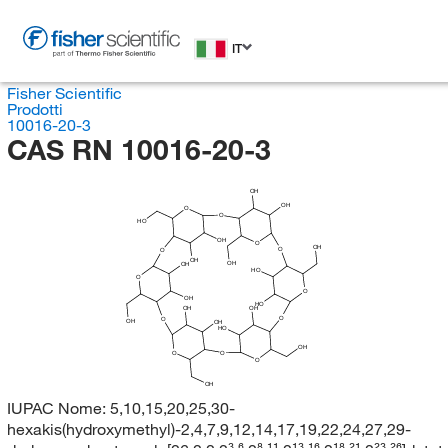
IT
Fisher Scientific
Prodotti
10016-20-3
CAS RN 10016-20-3
OH
OH
O
O
HO
OH
O
OH
O
O
OH
OH
OH
HO
O
O
OH
HO
OH
OH
O
O
OH
OH
HO
OH
O
O
O
OH
IUPAC Nome:
5,10,15,20,25,30-
hexakis(hydroxymethyl)-2,4,7,9,12,14,17,19,22,24,27,29-