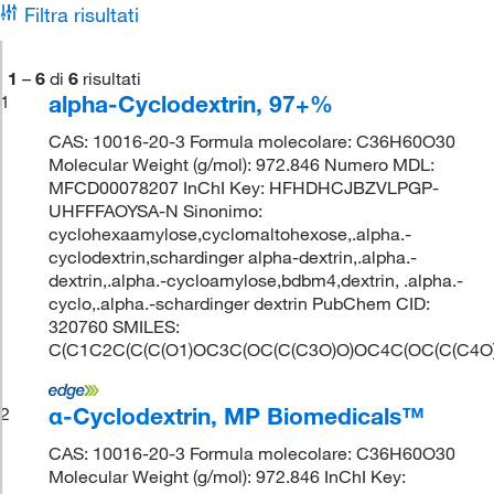
Filtra risultati
1
–
6
di
6
risultati
alpha-Cyclodextrin, 97+%
1
CAS: 10016-20-3 Formula molecolare: C36H60O30
Molecular Weight (g/mol): 972.846 Numero MDL:
MFCD00078207 InChI Key: HFHDHCJBZVLPGP-
UHFFFAOYSA-N Sinonimo:
cyclohexaamylose,cyclomaltohexose,.alpha.-
cyclodextrin,schardinger alpha-dextrin,.alpha.-
dextrin,.alpha.-cycloamylose,bdbm4,dextrin, .alpha.-
cyclo,.alpha.-schardinger dextrin PubChem CID:
320760 SMILES:
C(C1C2C(C(C(O1)OC3C(OC(C(C3O)O)OC4C(OC(C(C4O
α-Cyclodextrin, MP Biomedicals™
2
CAS: 10016-20-3 Formula molecolare: C36H60O30
Molecular Weight (g/mol): 972.846 InChI Key: