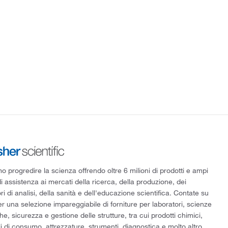
 progredire la scienza offrendo oltre 6 milioni di prodotti e ampi
di assistenza ai mercati della ricerca, della produzione, dei
ri di analisi, della sanità e dell'educazione scientifica. Contate su
er una selezione impareggiabile di forniture per laboratori, scienze
he, sicurezza e gestione delle strutture, tra cui prodotti chimici,
i di consumo, attrezzature, strumenti, diagnostica e molto altro