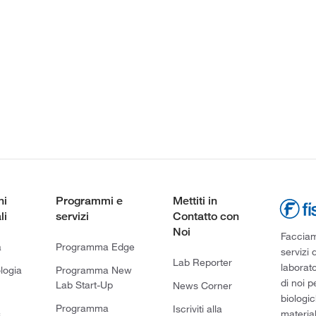
ni
Programmi e
Mettiti in
li
servizi
Contatto con
Noi
Facciamo
a
Programma Edge
servizi 
Lab Reporter
laborato
logia
Programma New
di noi p
Lab Start-Up
News Corner
biologic
Programma
Iscriviti alla
material