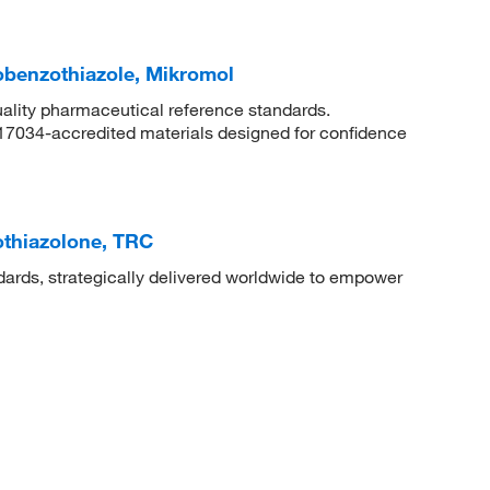
obenzothiazole, Mikromol
uality pharmaceutical reference standards.
 17034-accredited materials designed for confidence
othiazolone, TRC
dards, strategically delivered worldwide to empower