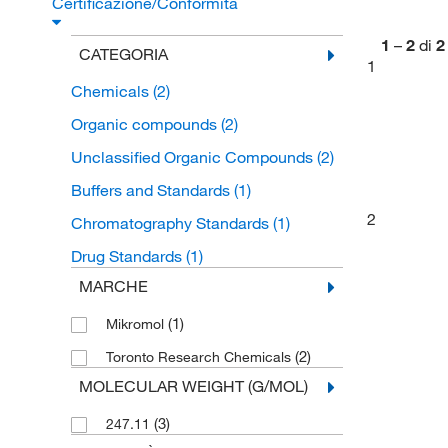
Certificazione/Conformità
1
–
2
di
2
CATEGORIA
1
Chemicals
(2)
Organic compounds
(2)
Unclassified Organic Compounds
(2)
Buffers and Standards
(1)
2
Chromatography Standards
(1)
Drug Standards
(1)
MARCHE
(1)
Mikromol
(2)
Toronto Research Chemicals
MOLECULAR WEIGHT (G/MOL)
(3)
247.11