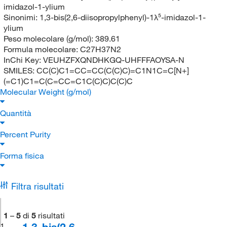
imidazol-1-ylium
Sinonimi:
1,3-bis(2,6-diisopropylphenyl)-1λ⁵-imidazol-1-
ylium
Peso molecolare (g/mol):
389.61
Formula molecolare:
C27H37N2
InChi Key:
VEUHZFXQNDHKGQ-UHFFFAOYSA-N
SMILES:
CC(C)C1=CC=CC(C(C)C)=C1N1C=C[N+]
(=C1)C1=C(C=CC=C1C(C)C)C(C)C
Molecular Weight (g/mol)
Quantità
Percent Purity
Forma fisica
Filtra risultati
1
–
5
di
5
risultati
1,3-bis(2,6-
1