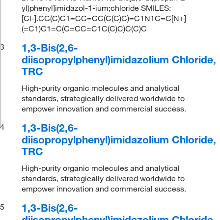
yl)phenyl]imidazol-1-ium;chloride SMILES:
[Cl-].CC(C)C1=CC=CC(C(C)C)=C1N1C=C[N+]
(=C1)C1=C(C=CC=C1C(C)C)C(C)C
1,3-Bis(2,6-
3
diisopropylphenyl)imidazolium Chloride,
TRC
High-purity organic molecules and analytical
standards, strategically delivered worldwide to
empower innovation and commercial success.
1,3-Bis(2,6-
4
diisopropylphenyl)imidazolium Chloride,
TRC
High-purity organic molecules and analytical
standards, strategically delivered worldwide to
empower innovation and commercial success.
1,3-Bis(2,6-
5
diisopropylphenyl)imidazolium Chloride,