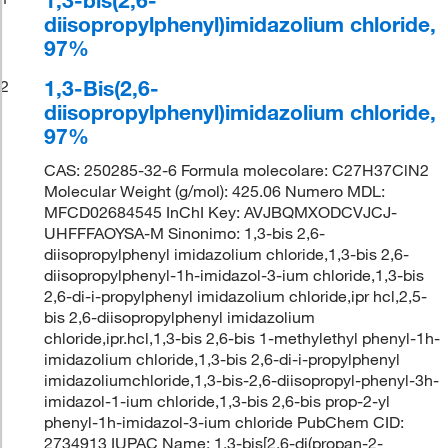
diisopropylphenyl)imidazolium chloride,
97%
1,3-Bis(2,6-
2
diisopropylphenyl)imidazolium chloride,
97%
CAS: 250285-32-6 Formula molecolare: C27H37ClN2
Molecular Weight (g/mol): 425.06 Numero MDL:
MFCD02684545 InChI Key: AVJBQMXODCVJCJ-
UHFFFAOYSA-M Sinonimo: 1,3-bis 2,6-
diisopropylphenyl imidazolium chloride,1,3-bis 2,6-
diisopropylphenyl-1h-imidazol-3-ium chloride,1,3-bis
2,6-di-i-propylphenyl imidazolium chloride,ipr hcl,2,5-
bis 2,6-diisopropylphenyl imidazolium
chloride,ipr.hcl,1,3-bis 2,6-bis 1-methylethyl phenyl-1h-
imidazolium chloride,1,3-bis 2,6-di-i-propylphenyl
imidazoliumchloride,1,3-bis-2,6-diisopropyl-phenyl-3h-
imidazol-1-ium chloride,1,3-bis 2,6-bis prop-2-yl
phenyl-1h-imidazol-3-ium chloride PubChem CID:
2734913 IUPAC Name: 1,3-bis[2,6-di(propan-2-