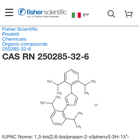
IT
Fisher Scientific
Prodotti
Chemicals
Organic compounds
250285-32-6
CAS RN 250285-32-6
H
C
CH
3
3
CH
N
CH
3
3
CH
3
H
C
3
N
Cl
CH
3
CH
3
IUPAC Nome:
1,3-bis[2,6-bis(propan-2-yl)phenyl]-3H-1λ⁵-