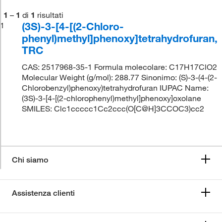
1
–
1
di
1
risultati
(3S)-3-[4-[(2-Chloro-
1
phenyl)methyl]phenoxy]tetrahydrofuran,
TRC
CAS: 2517968-35-1 Formula molecolare: C17H17ClO2
Molecular Weight (g/mol): 288.77 Sinonimo: (S)-3-(4-(2-
Chlorobenzyl)phenoxy)tetrahydrofuran IUPAC Name:
(3S)-3-[4-[(2-chlorophenyl)methyl]phenoxy]oxolane
SMILES: Clc1ccccc1Cc2ccc(O[C@H]3CCOC3)cc2
Chi siamo
Assistenza clienti