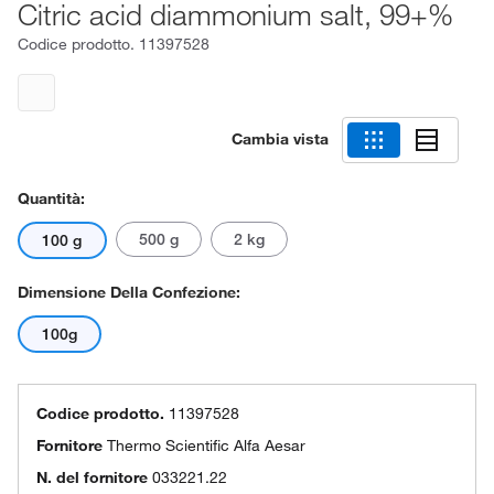
Citric acid diammonium salt, 99+%
Codice prodotto.
11397528
Cambia vista
Quantità:
500 g
2 kg
100 g
Dimensione Della Confezione:
100g
Codice prodotto.
11397528
Fornitore
Thermo Scientific Alfa Aesar
N. del fornitore
033221.22