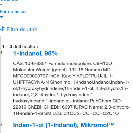
Forma fisica
Filtra risultati
1
–
3
di
3
risultati
1-Indanol, 98%
1
CAS: 10-6-6351 Formula molecolare: C9H10O
Molecular Weight (g/mol): 134.18 Numero MDL:
MFCD00003797 InChI Key: YIAPLDFPUUJILH-
UHFFFAOYNA-N Sinonimo: 1-indanol,indanol,indan-1-
ol,1-hydroxyhydrindene,1h-inden-1-ol, 2,3-dihydro,1h-
indenol, 2,3-dihydro,1-hydroxyindan,1-
hydroxyindane,1-indanole,--indanol PubChem CID:
22819 ChEBI: CHEBI:16697 IUPAC Name: 2,3-dihydro-
1H-inden-1-ol SMILES: C1CC2=CC=CC=C2C1O
Indan-1-ol (1-Indanol), Mikromol™
2