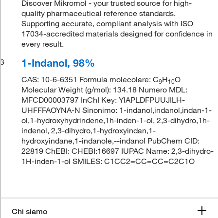
Discover Mikromol - your trusted source for high-
quality pharmaceutical reference standards.
Supporting accurate, compliant analysis with ISO
17034-accredited materials designed for confidence in
every result.
1-Indanol, 98%
3
CAS: 10-6-6351 Formula molecolare: C
H
O
9
10
Molecular Weight (g/mol): 134.18 Numero MDL:
MFCD00003797 InChI Key: YIAPLDFPUUJILH-
UHFFFAOYNA-N Sinonimo: 1-indanol,indanol,indan-1-
ol,1-hydroxyhydrindene,1h-inden-1-ol, 2,3-dihydro,1h-
indenol, 2,3-dihydro,1-hydroxyindan,1-
hydroxyindane,1-indanole,--indanol PubChem CID:
22819 ChEBI: CHEBI:16697 IUPAC Name: 2,3-dihydro-
1H-inden-1-ol SMILES: C1CC2=CC=CC=C2C1O
Chi siamo