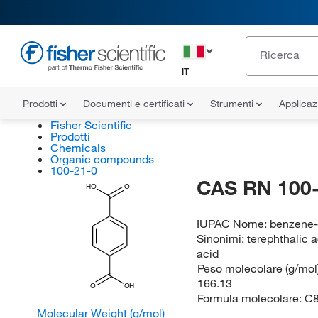
IT
Prodotti
Documenti e certificati
Strumenti
Applicaz
Fisher Scientific
Prodotti
Chemicals
Organic compounds
100-21-0
CAS RN 100-
HO
O
IUPAC Nome:
benzene-1
Sinonimi:
terephthalic 
acid
Peso molecolare (g/mol)
166.13
O
OH
Formula molecolare:
C
Molecular Weight (g/mol)