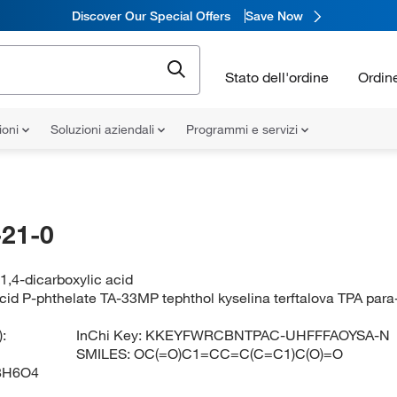
Discover Our Special Offers
Save Now
Stato dell'ordine
Ordin
ioni
Soluzioni aziendali
Programmi e servizi
21-0
,4-dicarboxylic acid
acid P-phthelate TA-33MP tephthol kyselina terftalova TPA para-
:
InChi Key:
KKEYFWRCBNTPAC-UHFFFAOYSA-N
SMILES:
OC(=O)C1=CC=C(C=C1)C(O)=O
8H6O4