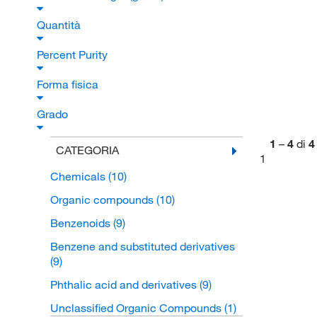
Quantità
Percent Purity
Forma fisica
Grado
1
–
4
di
4
CATEGORIA
1
Chemicals
(10)
Organic compounds
(10)
Benzenoids
(9)
Benzene and substituted derivatives
(9)
Phthalic acid and derivatives
(9)
Unclassified Organic Compounds
(1)