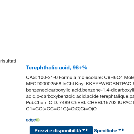
risultati
Terephthalic acid, 98+%
CAS: 100-21-0 Formula molecolare: C8H6O4 Mole
MFCD00002558 InChI Key: KKEYFWRCBNTPAC-UHF
benzenedicarboxylic acid,benzene-1,4-dicarboxyl
acid,p-carboxybenzoic acid,acide terephtalique,p
PubChem CID: 7489 ChEBI: CHEBI:15702 IUPAC N
C1=CC(=CC=C1C(=O)O)C(=O)O
Prezzi e disponibilità
Specifiche