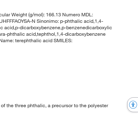
ular Weight (g/mol): 166.13 Numero MDL:
FFAOYSA-N Sinonimo: p-phthalic acid,1,4-
ic acid,p-dicarboxybenzene,p-benzenedicarboxylic
ara-phthalic acid,tephthol,1,4-dicarboxybenzene
ame: terephthalic acid SMILES:
 the three phthalic, a precursor to the polyester