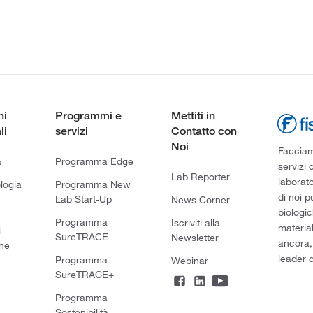
ni
Programmi e
Mettiti in
li
servizi
Contatto con
Noi
Facciamo
a
Programma Edge
servizi 
Lab Reporter
laborato
logia
Programma New
di noi p
Lab Start-Up
News Corner
biologic
Programma
Iscriviti alla
material
i
SureTRACE
Newsletter
ancora,
he
leader d
Programma
Webinar
SureTRACE+
Programma
Sostenibilità