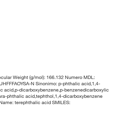
cular Weight (g/mol): 166.132 Numero MDL:
FFAOYSA-N Sinonimo: p-phthalic acid,1,4-
ic acid,p-dicarboxybenzene,p-benzenedicarboxylic
ara-phthalic acid,tephthol,1,4-dicarboxybenzene
ame: terephthalic acid SMILES: