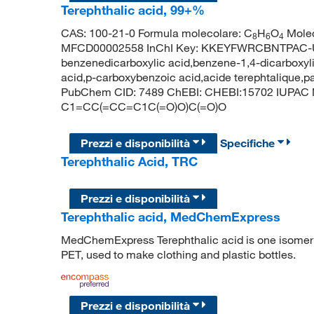
Terephthalic acid, 99+%
CAS: 100-21-0 Formula molecolare: C
H
O
Molec
8
6
4
MFCD00002558 InChI Key: KKEYFWRCBNTPAC-UHF
benzenedicarboxylic acid,benzene-1,4-dicarboxyl
acid,p-carboxybenzoic acid,acide terephtalique,p
PubChem CID: 7489 ChEBI: CHEBI:15702 IUPAC N
C1=CC(=CC=C1C(=O)O)C(=O)O
Prezzi e disponibilità
Specifiche
Terephthalic Acid, TRC
Prezzi e disponibilità
Terephthalic acid, MedChemExpress
MedChemExpress Terephthalic acid is one isomer of
PET, used to make clothing and plastic bottles.
Prezzi e disponibilità