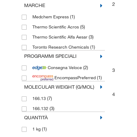
2
MARCHE
(1)
Medchem Express
(5)
Thermo Scientific Acros
(3)
Thermo Scientific Alfa Aesar
(1)
Toronto Research Chemicals
PROGRAMMI SPECIALI
(2)
Consegna Veloce
3
(1)
EncompassPreferred
MOLECULAR WEIGHT (G/MOL)
4
(7)
166.13
(3)
166.132
QUANTITÀ
(1)
1 kg