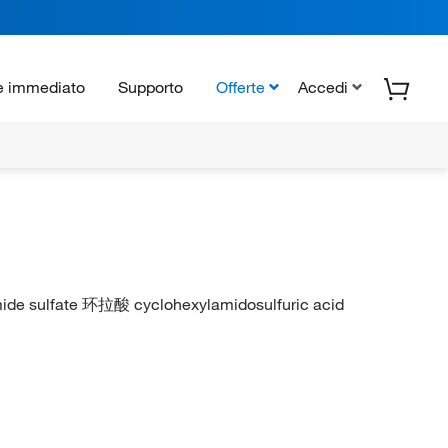
e immediato
Supporto
Offerte
Accedi
mide sulfate 环拉酸 cyclohexylamidosulfuric acid