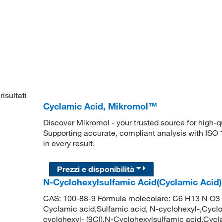
risultati
Cyclamic Acid, Mikromol™
Discover Mikromol - your trusted source for high-
Supporting accurate, compliant analysis with ISO
in every result.
Prezzi e disponibilità
N-Cyclohexylsulfamic Acid(Cyclamic Acid
CAS: 100-88-9 Formula molecolare: C6 H13 N O3 S
Cyclamic acid,Sulfamic acid, N-cyclohexyl-,Cyclo
cyclohexyl- (9CI),N-Cyclohexylsulfamic acid,Cyc