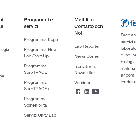
ni
Programmi e
Mettiti in
li
servizi
Contatto con
Noi
Facciamo
a
Programma Edge
servizi 
Lab Reporter
laborato
logia
Programma New
di noi p
Lab Start-Up
News Corner
biologic
Programma
Iscriviti alla
material
i
SureTRACE
Newsletter
ancora,
he
leader d
Programma
Webinar
SureTRACE+
Programma
Sostenibilità
Servizi Unity Lab