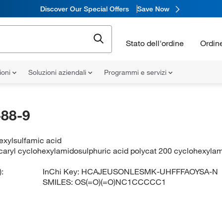
Discover Our Special Offers
Save Now
Stato dell'ordine
Ordin
ioni
Soluzioni aziendali
Programmi e servizi
88-9
exylsulfamic acid
caryl cyclohexylamidosulphuric acid polycat 200 cyclohexyla
:
InChi Key:
HCAJEUSONLESMK-UHFFFAOYSA-N
SMILES:
OS(=O)(=O)NC1CCCCC1