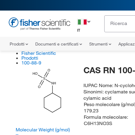
IT
Prodotti
Documenti e certificati
Strumenti
Applicaz
Fisher Scientific
Prodotti
100-88-9
CAS RN 100-
O
HO
S
NH
IUPAC Nome:
N-cycloh
O
Sinonimi:
cyclamate su
cylamic acid
Peso molecolare (g/mol)
179.23
Formula molecolare:
C6H13NO3S
Molecular Weight (g/mol)