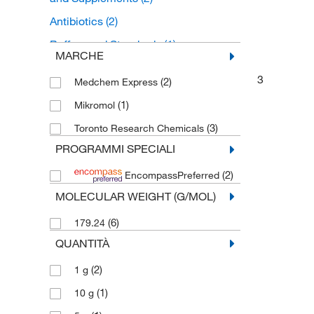
Antibiotics
(2)
Buffers and Standards
(1)
MARCHE
Chromatography Standards
(1)
3
(2)
Medchem Express
Drug Standards
(1)
(1)
Mikromol
(3)
Toronto Research Chemicals
PROGRAMMI SPECIALI
(2)
EncompassPreferred
MOLECULAR WEIGHT (G/MOL)
(6)
179.24
QUANTITÀ
(2)
1 g
(1)
10 g