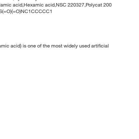
lfamic acid,Hexamic acid,NSC 220327,Polycat 200
: OS(=O)(=O)NC1CCCCC1
 acid) is one of the most widely used artificial