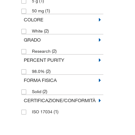
(1)
5 g
(1)
50 mg
COLORE
(2)
White
GRADO
(2)
Research
PERCENT PURITY
(2)
98.0%
FORMA FISICA
(2)
Solid
CERTIFICAZIONE/CONFORMITÀ
(1)
ISO 17034