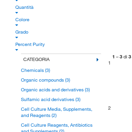
Quantità
Colore
Grado
Percent Purity
1
–
3
di
3
CATEGORIA
1
Chemicals
(3)
Organic compounds
(3)
Organic acids and derivatives
(3)
Sulfamic acid derivatives
(3)
2
Cell Culture Media, Supplements,
and Reagents
(2)
Cell Culture Reagents, Antibiotics
and Supplements
(2)