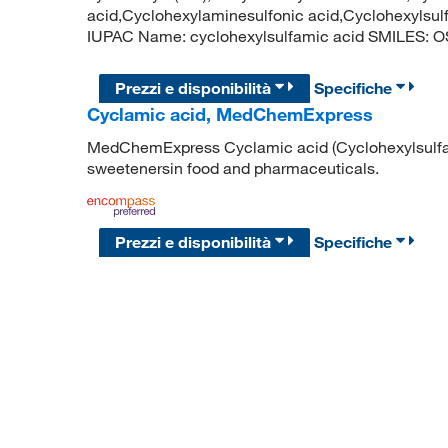
acid,Cyclohexylaminesulfonic acid,Cyclohexylsu
IUPAC Name: cyclohexylsulfamic acid SMILES
Prezzi e disponibilità
Specifiche
Cyclamic acid, MedChemExpress
MedChemExpress Cyclamic acid (Cyclohexylsulfamic
sweetenersin food and pharmaceuticals.
Prezzi e disponibilità
Specifiche