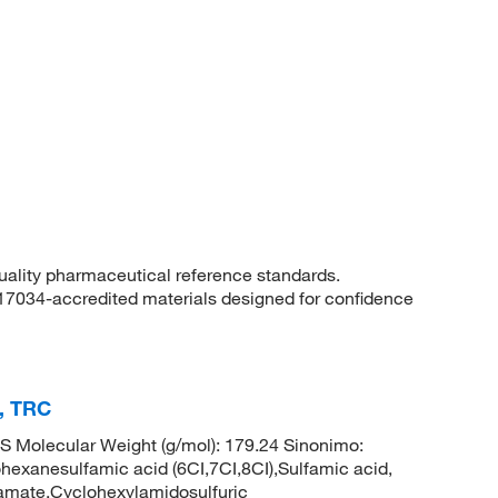
quality pharmaceutical reference standards.
 17034-accredited materials designed for confidence
), TRC
 Molecular Weight (g/mol): 179.24 Sinonimo:
hexanesulfamic acid (6CI,7CI,8CI),Sulfamic acid,
lamate,Cyclohexylamidosulfuric