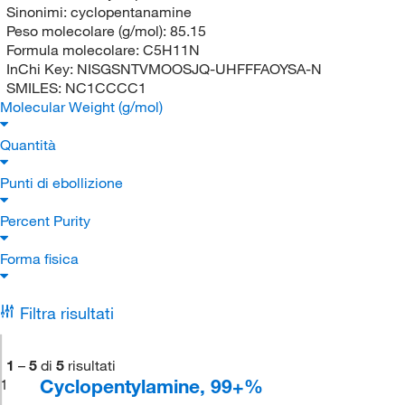
Sinonimi:
cyclopentanamine
Peso molecolare (g/mol):
85.15
Formula molecolare:
C5H11N
InChi Key:
NISGSNTVMOOSJQ-UHFFFAOYSA-N
SMILES:
NC1CCCC1
Molecular Weight (g/mol)
Quantità
Punti di ebollizione
Percent Purity
Forma fisica
Filtra risultati
1
–
5
di
5
risultati
Cyclopentylamine, 99+%
1