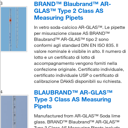
BRAND™ Blaubrand™ AR-
3
GLAS™ Type 2 Class AS
Measuring Pipets
In vetro soda-calcico AR-GLAS™. Le pipette
per misurazione classe AS BRAND™
Blaubrand™ AR-GLAS™ tipo 2 sono
conformi agli standard DIN EN ISO 835. Il
valore nominale è visibile in alto. Il numero di
lotto e un certificato di lotto di
accompagnamento vengono forniti nella
confezione originale. Certificato individuale,
certificato individuale USP o certificato di
calibrazione DAkkS disponibili su richiesta.
BLAUBRAND™ AR-GLAS™
4
Type 3 Class AS Measuring
Pipets
Manufactured from AR-GLAS™ Soda lime
glass. BRAND™ Blaubrand™ AR-GLAS™
Type 3 Class AS Measuring Pipets include