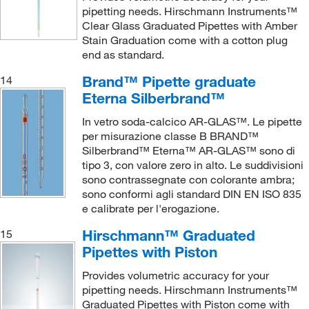
pipetting needs. Hirschmann Instruments™
Clear Glass Graduated Pipettes with Amber
Stain Graduation come with a cotton plug
end as standard.
Brand™ Pipette graduate
14
Eterna Silberbrand™
In vetro soda-calcico AR-GLAS™. Le pipette
per misurazione classe B BRAND™
Silberbrand™ Eterna™ AR-GLAS™ sono di
tipo 3, con valore zero in alto. Le suddivisioni
sono contrassegnate con colorante ambra;
sono conformi agli standard DIN EN ISO 835
e calibrate per l'erogazione.
Hirschmann™ Graduated
15
Pipettes with Piston
Provides volumetric accuracy for your
pipetting needs. Hirschmann Instruments™
Graduated Pipettes with Piston come with