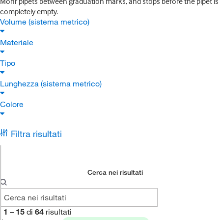
Mohr pipets between graduation marks, and stops before the pipet is
completely empty.
Volume (sistema metrico)
Materiale
Tipo
Lunghezza (sistema metrico)
Colore
Filtra risultati
Cerca nei risultati
1
–
15
di
64
risultati