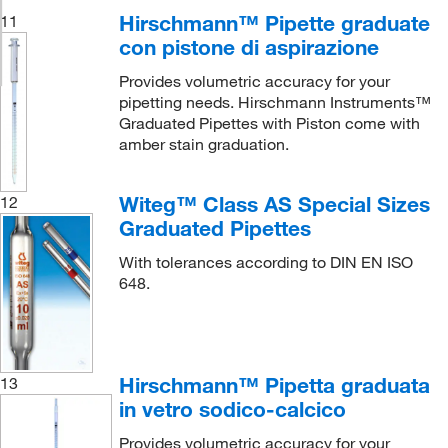
Hirschmann™ Pipette graduate
11
con pistone di aspirazione
Provides volumetric accuracy for your
pipetting needs. Hirschmann Instruments™
Graduated Pipettes with Piston come with
amber stain graduation.
Witeg™ Class AS Special Sizes
12
Graduated Pipettes
With tolerances according to DIN EN ISO
648.
Hirschmann™ Pipetta graduata
13
in vetro sodico-calcico
Provides volumetric accuracy for your