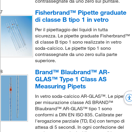
contrassegnate da uno zero sul puntale.
Fisherbrand™ Pipette graduate
7
di classe B tipo 1 in vetro
Per il pipettaggio dei liquidi in tutta
sicurezza. Le pipette graduate Fisherbrand™
di classe B tipo 1 sono realizzate in vetro
soda-calcico. Le pipette tipo 1 sono
contrassegnate da uno zero sulla parte
superiore.
Brand™ Blaubrand™ AR-
8
GLAS™ Type 1 Class AS
Measuring Pipets
In vetro soda-calcico AR-GLAS™. Le pipette
per misurazione classe AS BRAND™
Blaubrand™ AR-GLAS™ tipo 1 sono
conformi a DIN EN ISO 835. Calibrate per
l'erogazione parziale (TD, Ex) con tempo di
attesa di 5 secondi. In ogni confezione del