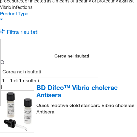
procedures, or injected as a means of treating or protecting against
Vibrio infections.
Product Type
Filtra risultati
Cerca nei risultati
1
–
1
di
1
risultati
BD Difco™ Vibrio cholerae
1
Antisera
Quick reactive Gold standard Vibrio cholerae
Antisera