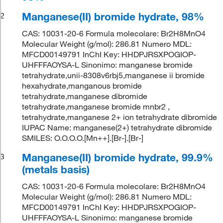
Manganese(II) bromide hydrate, 98%
2
CAS: 10031-20-6 Formula molecolare: Br2H8MnO4
Molecular Weight (g/mol): 286.81 Numero MDL:
MFCD00149791 InChI Key: HHDPJRSXPOGIOP-
UHFFFAOYSA-L Sinonimo: manganese bromide
tetrahydrate,unii-8308v6rbj5,manganese ii bromide
hexahydrate,manganous bromide
tetrahydrate,manganese dibromide
tetrahydrate,manganese bromide mnbr2 ,
tetrahydrate,manganese 2+ ion tetrahydrate dibromide
IUPAC Name: manganese(2+) tetrahydrate dibromide
SMILES: O.O.O.O.[Mn++].[Br-].[Br-]
Manganese(II) bromide hydrate, 99.9%
3
(metals basis)
CAS: 10031-20-6 Formula molecolare: Br2H8MnO4
Molecular Weight (g/mol): 286.81 Numero MDL:
MFCD00149791 InChI Key: HHDPJRSXPOGIOP-
UHFFFAOYSA-L Sinonimo: manganese bromide