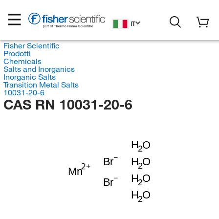
IT
Fisher Scientific
Prodotti
Chemicals
Salts and Inorganics
Inorganic Salts
Transition Metal Salts
10031-20-6
CAS RN 10031-20-6
H
O
2
H
O
Br
2
Mn
H
O
Br
2
H
O
2