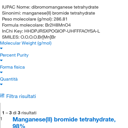
IUPAC Nome:
dibromomanganese tetrahydrate
Sinonimi:
manganese(II) bromide tetrahydrate
Peso molecolare (g/mol):
286.81
Formula molecolare:
Br2H8MnO4
InChi Key:
HHDPJRSXPOGIOP-UHFFFAOYSA-L
SMILES:
O.O.O.O.Br[Mn]Br
Molecular Weight (g/mol)
Percent Purity
Forma fisica
Quantità
Filtra risultati
1
–
3
di
3
risultati
Manganese(II) bromide tetrahydrate,
1
98%