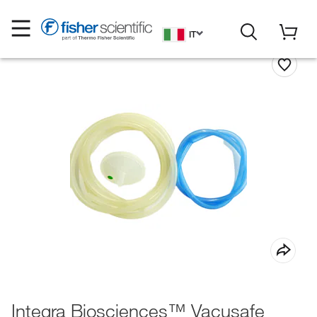
IT
Integra Biosciences™ Vacusafe