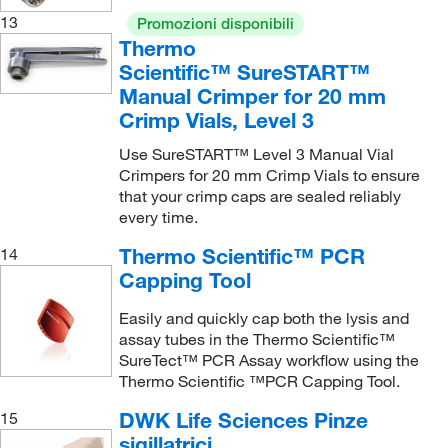
13
Promozioni disponibili
Thermo
Scientific™ SureSTART™
Manual Crimper for 20 mm
Crimp Vials, Level 3
Use SureSTART™ Level 3 Manual Vial
Crimpers for 20 mm Crimp Vials to ensure
that your crimp caps are sealed reliably
every time.
Thermo Scientific™ PCR
14
Capping Tool
Easily and quickly cap both the lysis and
assay tubes in the Thermo Scientific™
SureTect™ PCR Assay workflow using the
Thermo Scientific ™PCR Capping Tool.
DWK Life Sciences Pinze
15
sigillatrici