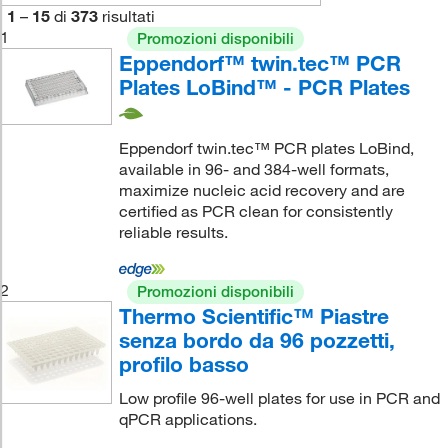
1
–
15
di
373
risultati
1
Promozioni disponibili
Eppendorf™ twin.tec™ PCR
Plates LoBind™ - PCR Plates
Eppendorf twin.tec™ PCR plates LoBind,
available in 96- and 384-well formats,
maximize nucleic acid recovery and are
certified as PCR clean for consistently
reliable results.
2
Promozioni disponibili
Thermo Scientific™ Piastre
senza bordo da 96 pozzetti,
profilo basso
Low profile 96-well plates for use in PCR and
qPCR applications.