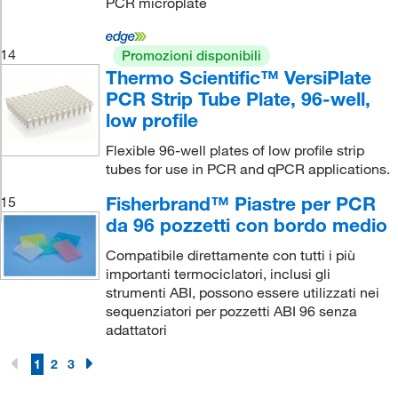
PCR microplate
14
Promozioni disponibili
Thermo Scientific™ VersiPlate
PCR Strip Tube Plate, 96-well,
low profile
Flexible 96-well plates of low profile strip
tubes for use in PCR and qPCR applications.
Fisherbrand™ Piastre per PCR
15
da 96 pozzetti con bordo medio
Compatibile direttamente con tutti i più
importanti termociclatori, inclusi gli
strumenti ABI, possono essere utilizzati nei
sequenziatori per pozzetti ABI 96 senza
adattatori
1
2
3