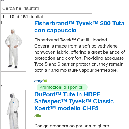
1
–
15
di
181
risultati
Fisherbrand™ Tyvek™ 200 Tuta
1
con cappuccio
Fisherbrand Tyvek™ Cat III Hooded
Coveralls made from a soft polyethylene
nonwoven fabric, offering a great balance of
protection and comfort. Providing adequate
Type 5 and 6 barrier protection, they remain
both air and moisture vapour permeable.
2
Promozioni disponibili
DuPont™ Tute in HDPE
Safespec™ Tyvek™ Classic
Xpert™ modello CHF5
Design ergonomico per una migliore