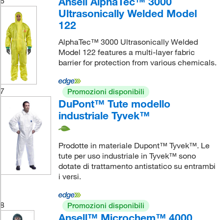
Ansell AlphaTec™ 3000
6
Ultrasonically Welded Model
122
AlphaTec™ 3000 Ultrasonically Welded
Model 122 features a multi-layer fabric
barrier for protection from various chemicals.
7
Promozioni disponibili
DuPont™ Tute modello
industriale Tyvek™
Prodotte in materiale Dupont™ Tyvek™. Le
tute per uso industriale in Tyvek™ sono
dotate di trattamento antistatico su entrambi
i versi.
8
Promozioni disponibili
Ansell™ Microchem™ 4000