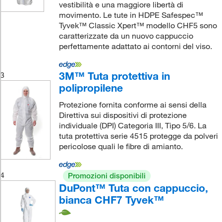
vestibilità e una maggiore libertà di
movimento. Le tute in HDPE Safespec™
Tyvek™ Classic Xpert™ modello CHF5 sono
caratterizzate da un nuovo cappuccio
perfettamente adattato ai contorni del viso.
3M™ Tuta protettiva in
3
polipropilene
Protezione fornita conforme ai sensi della
Direttiva sui dispositivi di protezione
individuale (DPI) Categoria III, Tipo 5/6. La
tuta protettiva serie 4515 protegge da polveri
pericolose quali le fibre di amianto.
4
Promozioni disponibili
DuPont™ Tuta con cappuccio,
bianca CHF7 Tyvek™