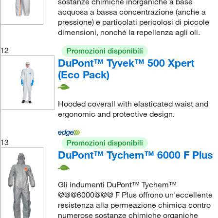
sostanze chimiche inorganiche a base
acquosa a bassa concentrazione (anche a
pressione) e particolati pericolosi di piccole
dimensioni, nonché la repellenza agli oli.
12
Promozioni disponibili
DuPont™ Tyvek™ 500 Xpert
(Eco Pack)
Hooded coverall with elasticated waist and
ergonomic and protective design.
13
Promozioni disponibili
DuPont™ Tychem™ 6000 F Plus
Gli indumenti DuPont™ Tychem™
@@@6000@@@ F Plus offrono un'eccellente
resistenza alla permeazione chimica contro
numerose sostanze chimiche organiche