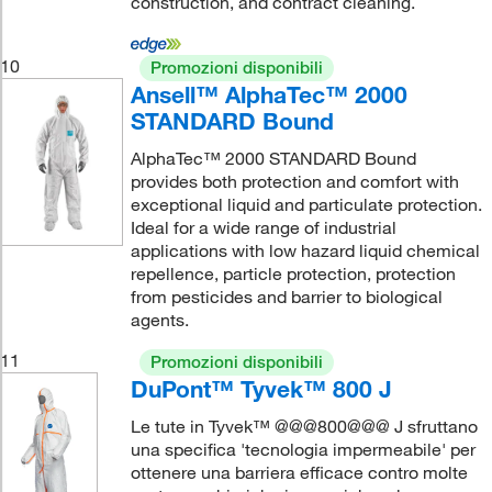
construction, and contract cleaning.
10
Promozioni disponibili
Ansell™ AlphaTec™ 2000
STANDARD Bound
AlphaTec™ 2000 STANDARD Bound
provides both protection and comfort with
exceptional liquid and particulate protection.
Ideal for a wide range of industrial
applications with low hazard liquid chemical
repellence, particle protection, protection
from pesticides and barrier to biological
agents.
11
Promozioni disponibili
DuPont™ Tyvek™ 800 J
Le tute in Tyvek™ @@@800@@@ J sfruttano
una specifica 'tecnologia impermeabile' per
ottenere una barriera efficace contro molte