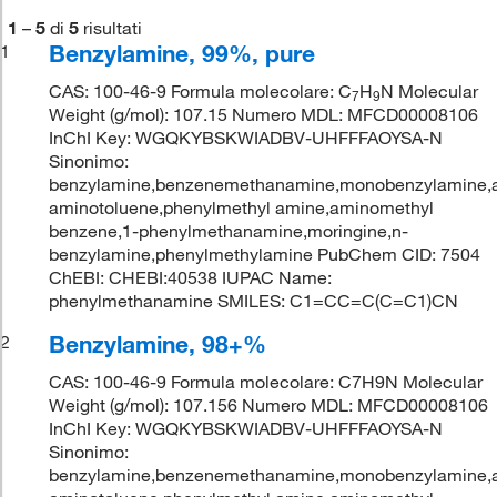
1
–
5
di
5
risultati
Benzylamine, 99%, pure
1
CAS: 100-46-9 Formula molecolare: C
H
N Molecular
7
9
Weight (g/mol): 107.15 Numero MDL: MFCD00008106
InChI Key: WGQKYBSKWIADBV-UHFFFAOYSA-N
Sinonimo:
benzylamine,benzenemethanamine,monobenzylamine,a
aminotoluene,phenylmethyl amine,aminomethyl
benzene,1-phenylmethanamine,moringine,n-
benzylamine,phenylmethylamine PubChem CID: 7504
ChEBI: CHEBI:40538 IUPAC Name:
phenylmethanamine SMILES: C1=CC=C(C=C1)CN
Benzylamine, 98+%
2
CAS: 100-46-9 Formula molecolare: C7H9N Molecular
Weight (g/mol): 107.156 Numero MDL: MFCD00008106
InChI Key: WGQKYBSKWIADBV-UHFFFAOYSA-N
Sinonimo:
benzylamine,benzenemethanamine,monobenzylamine,a