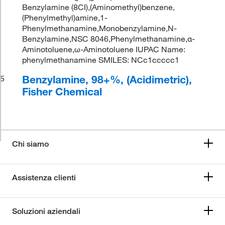
Benzylamine (8CI),(Aminomethyl)benzene,
(Phenylmethyl)amine,1-
Phenylmethanamine,Monobenzylamine,N-
Benzylamine,NSC 8046,Phenylmethanamine,α-
Aminotoluene,ω-Aminotoluene IUPAC Name:
phenylmethanamine SMILES: NCc1ccccc1
Benzylamine, 98+%, (Acidimetric),
5
Fisher Chemical
Chi siamo
Assistenza clienti
Soluzioni aziendali