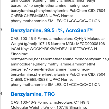
aminotoluene,phenylmethyl amine,aminomethyl
benzene,1-phenylmethanamine,moringine,n-
benzylamine,phenylmethylamine PubChem CID: 7504
ChEBI: CHEBI:40538 IUPAC Name:
phenylmethanamine SMILES: C1=CC=C(C=C1)CN
Benzylamine, 99.5+%, AcroSeal™
3
CAS: 100-46-9 Formula molecolare: C
H
N Molecular
7
9
Weight (g/mol): 107.15 Numero MDL: MFCD00008106
InChI Key: WGQKYBSKWIADBV-UHFFFAOYSA-N
Sinonimo:
benzylamine,benzenemethanamine,monobenzylamine,a
aminotoluene,phenylmethyl amine,aminomethyl
benzene,1-phenylmethanamine,moringine,n-
benzylamine,phenylmethylamine PubChem CID: 7504
ChEBI: CHEBI:40538 IUPAC Name:
phenylmethanamine SMILES: C1=CC=C(C=C1)CN
Benzylamine, TRC
4
CAS: 100-46-9 Formula molecolare: C7 H9 N
Molecular Weight (g/mol): 107.15 Sinonimo: