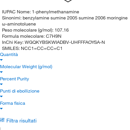
IUPAC Nome:
1-phenylmethanamine
Sinonimi:
benzylamine sumine 2005 sumine 2006 moringine
ω-aminotoluene
Peso molecolare (g/mol):
107.16
Formula molecolare:
C7H9N
InChi Key:
WGQKYBSKWIADBV-UHFFFAOYSA-N
SMILES:
NCC1=CC=CC=C1
Quantità
Molecular Weight (g/mol)
Percent Purity
Punti di ebollizione
Forma fisica
Filtra risultati