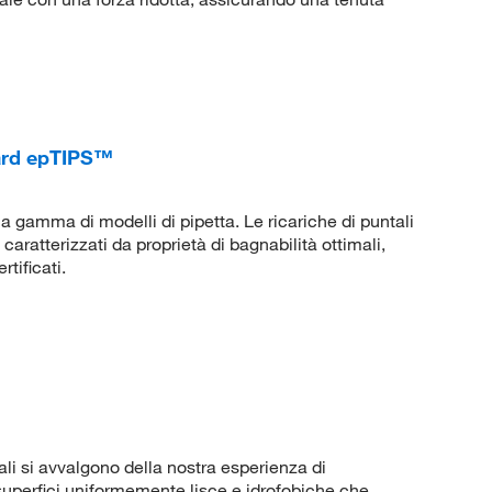
dard epTIPS™
ia gamma di modelli di pipetta. Le ricariche di puntali
ratterizzati da proprietà di bagnabilità ottimali,
tificati.
li si avvalgono della nostra esperienza di
 superfici uniformemente lisce e idrofobiche che