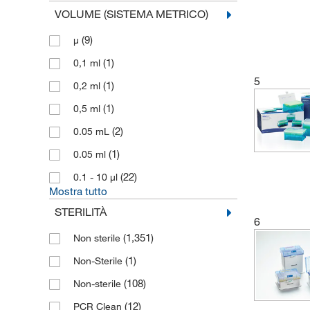
VOLUME (SISTEMA METRICO)
(85)
Greiner Bio One
(79)
(9)
Hamilton
μ
(15)
(1)
Hirschmann
0,1 ml
5
(15)
(1)
IKA
0,2 ml
(2)
(1)
Interscience
0,5 ml
(1)
(2)
Invitrogen
0.05 mL
(1)
(1)
Karl Hecht
0.05 ml
(59)
(22)
Kartell
0.1 - 10 μl
Mostra tutto
(370)
Labcon
STERILITÀ
6
(1)
Macherey Nagel
(1,351)
Non sterile
(93)
Mbp Molecular Bio Products
(1)
Non-Sterile
(11)
Merck
(108)
Non-sterile
(5)
Microspec
(12)
PCR Clean