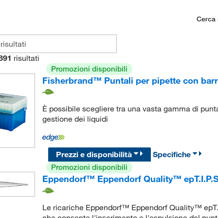
Cerca n
891
risultati
Promozioni disponibili
Fisherbrand™ Puntali per pipette con bar
È possibile scegliere tra una vasta gamma di punta
gestione dei liquidi
Prezzi e disponibilità
Specifiche
Promozioni disponibili
Eppendorf™ Eppendorf Quality™ epT.I.P.S
Le ricariche Eppendorf™ Eppendorf Quality™ epT.
che consente l'inserimento e l'espulsione del punt