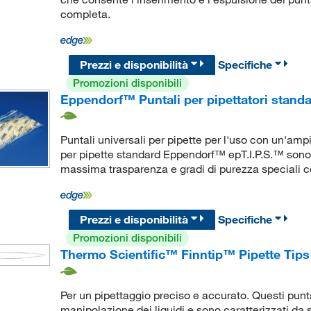
completa.
Prezzi e disponibilità
Specifiche
Promozioni disponibili
Eppendorf™ Puntali per pipettatori stan
Puntali universali per pipette per l'uso con un'amp
per pipette standard Eppendorf™ epT.I.P.S.™ sono ca
massima trasparenza e gradi di purezza speciali cer
Prezzi e disponibilità
Specifiche
Promozioni disponibili
Thermo Scientific™ Finntip™ Pipette Tips
Per un pipettaggio preciso e accurato. Questi punta
manipolazione dei liquidi e sono caratterizzati da