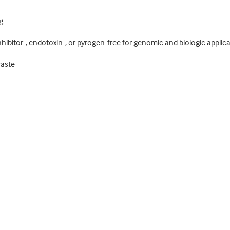
g
nhibitor-, endotoxin-, or pyrogen-free for genomic and biologic applic
waste