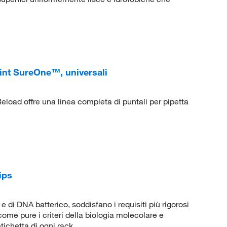
int SureOne™, universali
load offre una linea completa di puntali per pipetta
ips
P e di DNA batterico, soddisfano i requisiti più rigorosi
ome pure i criteri della biologia molecolare e
tichetta di ogni rack