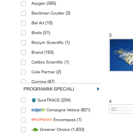
(585)
Axygen
(3)
Beckman Coulter
(10)
Bel Art
(51)
Biotix
3
(1)
Biozym Scientific
(163)
Brand
(1)
Calibre Scientific
(2)
Cole Parmer
(87)
Corning
PROGRAMMI SPECIALI
(12)
Deltalab
(204)
SureTRACE
(212)
4
Eppendorf
(821)
Consegna Veloce
(228)
Fisherbrand
(1)
Encompass
(150)
Gilson
(1,833)
Greener Choice
(71)
Globe Scientific