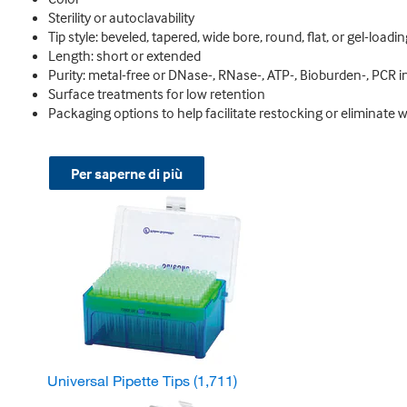
Sterility or autoclavability
Tip style: beveled, tapered, wide bore, round, flat, or gel-loadin
Length: short or extended
Purity: metal-free or DNase-, RNase-, ATP-, Bioburden-, PCR i
Surface treatments for low retention
Packaging options to help facilitate restocking or eliminate 
Per saperne di più
Universal Pipette Tips
(1,711)