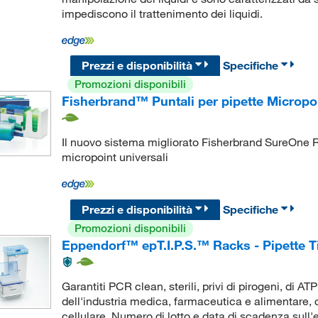
impediscono il trattenimento dei liquidi.
Prezzi e disponibilità
Specifiche
Promozioni disponibili
Fisherbrand™ Puntali per pipette Micropo
Il nuovo sistema migliorato Fisherbrand SureOne Re
micropoint universali
Prezzi e disponibilità
Specifiche
Promozioni disponibili
Eppendorf™ epT.I.P.S.™ Racks - Pipette T
Garantiti PCR clean, sterili, privi di pirogeni, di AT
dell'industria medica, farmaceutica e alimentare, c
cellulare. Numero di lotto e data di scadenza sull'e