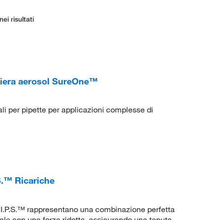
ei risultati
riera aerosol SureOne™
li per pipette per applicazioni complesse di
.™ Ricariche
I.P.S.™ rappresentano una combinazione perfetta
ale con una forza ridotta, assicurando una tenuta