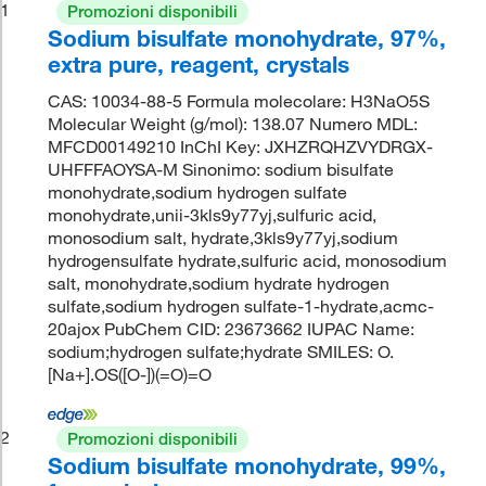
1
Promozioni disponibili
Sodium bisulfate monohydrate, 97%,
extra pure, reagent, crystals
CAS: 10034-88-5 Formula molecolare: H3NaO5S
Molecular Weight (g/mol): 138.07 Numero MDL:
MFCD00149210 InChI Key: JXHZRQHZVYDRGX-
UHFFFAOYSA-M Sinonimo: sodium bisulfate
monohydrate,sodium hydrogen sulfate
monohydrate,unii-3kls9y77yj,sulfuric acid,
monosodium salt, hydrate,3kls9y77yj,sodium
hydrogensulfate hydrate,sulfuric acid, monosodium
salt, monohydrate,sodium hydrate hydrogen
sulfate,sodium hydrogen sulfate-1-hydrate,acmc-
20ajox PubChem CID: 23673662 IUPAC Name:
sodium;hydrogen sulfate;hydrate SMILES: O.
[Na+].OS([O-])(=O)=O
2
Promozioni disponibili
Sodium bisulfate monohydrate, 99%,