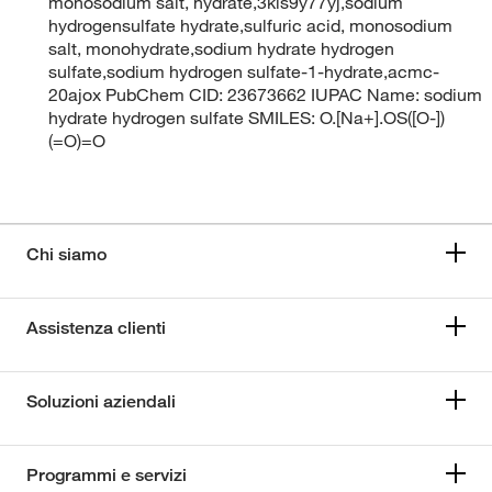
monosodium salt, hydrate,3kls9y77yj,sodium
hydrogensulfate hydrate,sulfuric acid, monosodium
salt, monohydrate,sodium hydrate hydrogen
sulfate,sodium hydrogen sulfate-1-hydrate,acmc-
20ajox PubChem CID: 23673662 IUPAC Name: sodium
hydrate hydrogen sulfate SMILES: O.[Na+].OS([O-])
(=O)=O
Chi siamo
Assistenza clienti
Soluzioni aziendali
Programmi e servizi