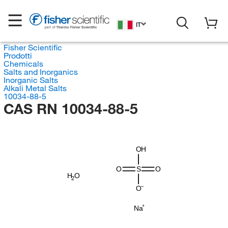
IT
Fisher Scientific
Prodotti
Chemicals
Salts and Inorganics
Inorganic Salts
Alkali Metal Salts
10034-88-5
CAS RN 10034-88-5
OH
O
S
O
H
O
2
O
Na