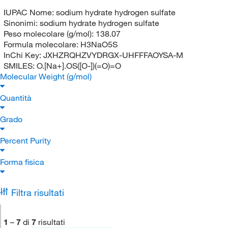
IUPAC Nome:
sodium hydrate hydrogen sulfate
Sinonimi:
sodium hydrate hydrogen sulfate
Peso molecolare (g/mol):
138.07
Formula molecolare:
H3NaO5S
InChi Key:
JXHZRQHZVYDRGX-UHFFFAOYSA-M
SMILES:
O.[Na+].OS([O-])(=O)=O
Molecular Weight (g/mol)
Quantità
Grado
Percent Purity
Forma fisica
Filtra risultati
1
–
7
di
7
risultati