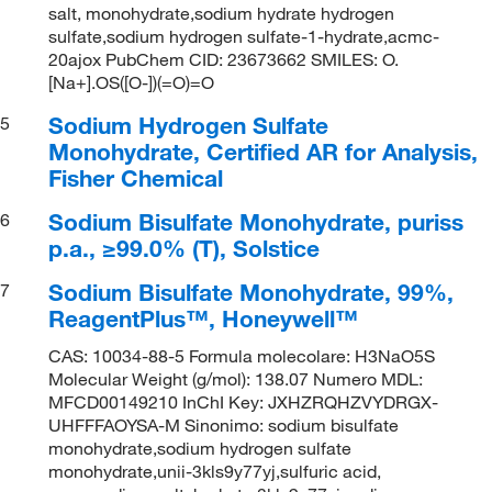
salt, monohydrate,sodium hydrate hydrogen
sulfate,sodium hydrogen sulfate-1-hydrate,acmc-
20ajox PubChem CID: 23673662 SMILES: O.
[Na+].OS([O-])(=O)=O
Sodium Hydrogen Sulfate
5
Monohydrate, Certified AR for Analysis,
Fisher Chemical
Sodium Bisulfate Monohydrate, puriss
6
p.a., ≥99.0% (T), Solstice
Sodium Bisulfate Monohydrate, 99%,
7
ReagentPlus™, Honeywell™
CAS: 10034-88-5 Formula molecolare: H3NaO5S
Molecular Weight (g/mol): 138.07 Numero MDL:
MFCD00149210 InChI Key: JXHZRQHZVYDRGX-
UHFFFAOYSA-M Sinonimo: sodium bisulfate
monohydrate,sodium hydrogen sulfate
monohydrate,unii-3kls9y77yj,sulfuric acid,