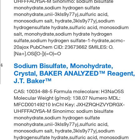
UHFFFAOYSA-M Sinonimo: sodium bisulfate
monohydrate,sodium hydrogen sulfate
monohydrate,unii-3kls9y77yj,sulfuric acid,
monosodium salt, hydrate,3kls9y77yj,sodium
hydrogensulfate hydrate,sulfuric acid, monosodium
salt, monohydrate,sodium hydrate hydrogen
sulfate,sodium hydrogen sulfate-1-hydrate,acmc-
20ajox PubChem CID: 23673662 SMILES: O.
[Na+].OS([O-])(=O)=O
Sodium Bisulfate, Monohydrate,
4
Crystal, BAKER ANALYZED™ Reagent,
J.T. Baker™
CAS: 10034-88-5 Formula molecolare: H3NaO5S
Molecular Weight (g/mol): 138.07 Numero MDL:
MFCD00149210 InChI Key: JXHZRQHZVYDRGX-
UHFFFAOYSA-M Sinonimo: sodium bisulfate
monohydrate,sodium hydrogen sulfate
monohydrate,unii-3kls9y77yj,sulfuric acid,
monosodium salt, hydrate,3kls9y77yj,sodium
hydrogensulfate hydrate,sulfuric acid, monosodium