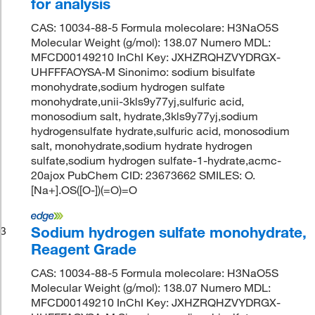
for analysis
CAS: 10034-88-5 Formula molecolare: H3NaO5S
Molecular Weight (g/mol): 138.07 Numero MDL:
MFCD00149210 InChI Key: JXHZRQHZVYDRGX-
UHFFFAOYSA-M Sinonimo: sodium bisulfate
monohydrate,sodium hydrogen sulfate
monohydrate,unii-3kls9y77yj,sulfuric acid,
monosodium salt, hydrate,3kls9y77yj,sodium
hydrogensulfate hydrate,sulfuric acid, monosodium
salt, monohydrate,sodium hydrate hydrogen
sulfate,sodium hydrogen sulfate-1-hydrate,acmc-
20ajox PubChem CID: 23673662 SMILES: O.
[Na+].OS([O-])(=O)=O
Sodium hydrogen sulfate monohydrate,
3
Reagent Grade
CAS: 10034-88-5 Formula molecolare: H3NaO5S
Molecular Weight (g/mol): 138.07 Numero MDL:
MFCD00149210 InChI Key: JXHZRQHZVYDRGX-