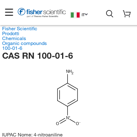
IT
Fisher Scientific
Prodotti
Chemicals
Organic compounds
100-01-6
CAS RN 100-01-6
NH
2
N
O
O
IUPAC Nome:
4-nitroaniline