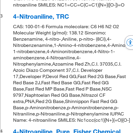
nitroaniline SMILES: NC1=CC=C(C=C1)[N+]([O-])=O
4-Nitroaniline, TRC
3
CAS: 100-01-6 Formula molecolare: C6 H6 N2 O2
Molecular Weight (g/mol): 138.12 Sinonimo:
Benzenamine, 4-nitro-,Aniline, p-nitro- (8CI),4-
Nitrobenzenamine,1-Amino-4-nitrobenzene,4-Amino-
1-nitrobenzene,4-Aminonitrobenzene,4-Nitro-1-
aminobenzene,4-Nitroaniline,4-
Nitrophenylamine,Azoamine Red Zh,C.I. 37035,C.I.
Azoic Diazo Component 37,C.I. Developer
17,Developer P,Devol Red GG,Fast Red 2G Base,Fast
Red Base 2J,Fast Red Base GG,Fast Red GG
Base,Fast Red MP Base,Fast Red P Base,NSC
9797,Naphtoelan Red GG Base,Nitrazol CF
extra,PNA,Red 2G Base,Shinnippon Fast Red GG
Base,p-Aminonitrobenze,p-Aminonitrobenzene,p-
Nitraniline,p-Nitroaniline,p-Nitrophenylamine IUPAC
Name: 4-nitroaniline SMILES: Nc1ccc(cc1)[N+](=O)[O-]
4-Nitroaniline, Pure, Fisher Chemical
4