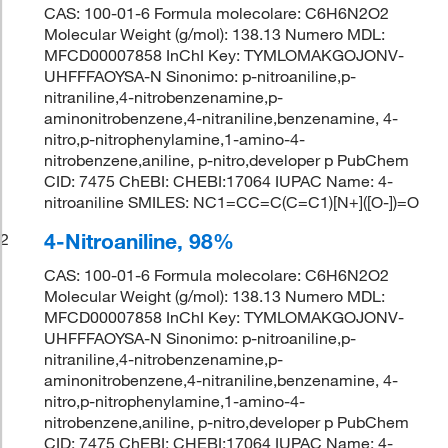
CAS: 100-01-6 Formula molecolare: C6H6N2O2
Molecular Weight (g/mol): 138.13 Numero MDL:
MFCD00007858 InChI Key: TYMLOMAKGOJONV-
UHFFFAOYSA-N Sinonimo: p-nitroaniline,p-
nitraniline,4-nitrobenzenamine,p-
aminonitrobenzene,4-nitraniline,benzenamine, 4-
nitro,p-nitrophenylamine,1-amino-4-
nitrobenzene,aniline, p-nitro,developer p PubChem
CID: 7475 ChEBI: CHEBI:17064 IUPAC Name: 4-
nitroaniline SMILES: NC1=CC=C(C=C1)[N+]([O-])=O
4-Nitroaniline, 98%
2
CAS: 100-01-6 Formula molecolare: C6H6N2O2
Molecular Weight (g/mol): 138.13 Numero MDL:
MFCD00007858 InChI Key: TYMLOMAKGOJONV-
UHFFFAOYSA-N Sinonimo: p-nitroaniline,p-
nitraniline,4-nitrobenzenamine,p-
aminonitrobenzene,4-nitraniline,benzenamine, 4-
nitro,p-nitrophenylamine,1-amino-4-
nitrobenzene,aniline, p-nitro,developer p PubChem
CID: 7475 ChEBI: CHEBI:17064 IUPAC Name: 4-