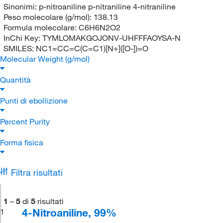
Sinonimi:
p-nitroaniline p-nitraniline 4-nitraniline
Peso molecolare (g/mol):
138.13
Formula molecolare:
C6H6N2O2
InChi Key:
TYMLOMAKGOJONV-UHFFFAOYSA-N
SMILES:
NC1=CC=C(C=C1)[N+]([O-])=O
Molecular Weight (g/mol)
Quantità
Punti di ebollizione
Percent Purity
Forma fisica
Filtra risultati
1
–
5
di
5
risultati
4-Nitroaniline, 99%
1