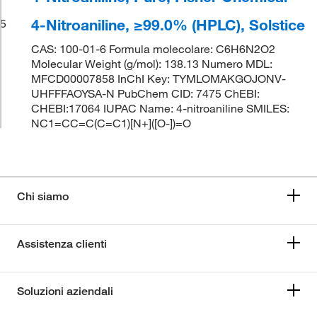
4-Nitroaniline, ≥99.0% (HPLC), Solstice
5
CAS: 100-01-6 Formula molecolare: C6H6N2O2
Molecular Weight (g/mol): 138.13 Numero MDL:
MFCD00007858 InChI Key: TYMLOMAKGOJONV-
UHFFFAOYSA-N PubChem CID: 7475 ChEBI:
CHEBI:17064 IUPAC Name: 4-nitroaniline SMILES:
NC1=CC=C(C=C1)[N+]([O-])=O
Chi siamo
Assistenza clienti
Soluzioni aziendali