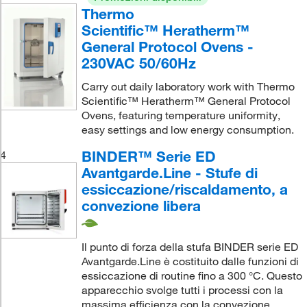
Thermo
Scientific™ Heratherm™
General Protocol Ovens -
230VAC 50/60Hz
Carry out daily laboratory work with Thermo
Scientific™ Heratherm™ General Protocol
Ovens, featuring temperature uniformity,
easy settings and low energy consumption.
BINDER™ Serie ED
4
Avantgarde.Line - Stufe di
essiccazione/riscaldamento, a
convezione libera
Il punto di forza della stufa BINDER serie ED
Avantgarde.Line è costituito dalle funzioni di
essiccazione di routine fino a 300 °C. Questo
apparecchio svolge tutti i processi con la
massima efficienza con la convezione