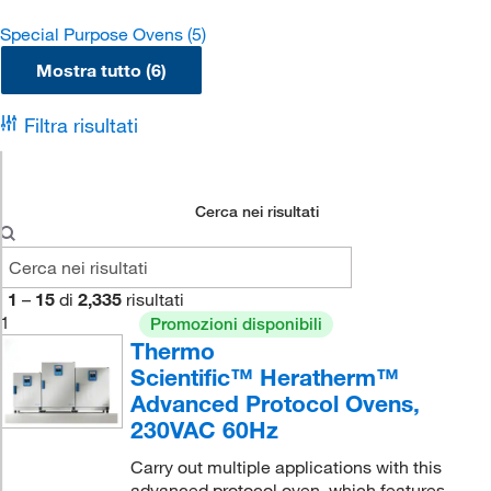
Special Purpose Ovens
(5)
Mostra tutto (6)
Filtra risultati
Cerca nei risultati
1
–
15
di
2,335
risultati
1
Promozioni disponibili
Thermo
Scientific™ Heratherm™
Advanced Protocol Ovens,
230VAC 60Hz
Carry out multiple applications with this
advanced protocol oven, which features