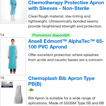
Chemotherapy Protective Apron
with Sleeves - Non-Sterile
CleanTough material, low-linting and
lightweight. Ultrasonically bonded seams
provide heightened strength and protection.
14
Promozioni disponibili
Ansell Edmont™ AlphaTec™ 65-
100 PVC Aprond
Offer excellent protection where splashes
from acids and caustic bases are a concern.
Chemsplash Bib Apron Type
15
PB(B)
Bib Apron is suitable for a wide range of
aplications. Made of 55GSM Type 5B and 6B