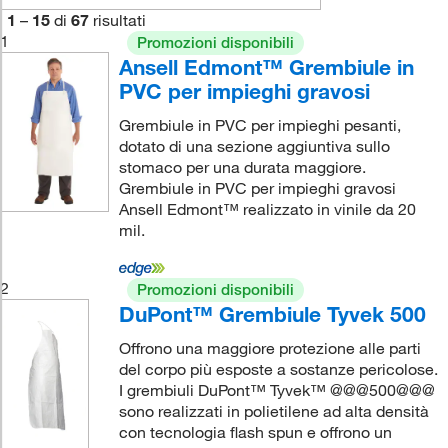
1
–
15
di
67
risultati
1
Promozioni disponibili
Ansell Edmont™ Grembiule in
PVC per impieghi gravosi
Grembiule in PVC per impieghi pesanti,
dotato di una sezione aggiuntiva sullo
stomaco per una durata maggiore.
Grembiule in PVC per impieghi gravosi
Ansell Edmont™ realizzato in vinile da 20
mil.
2
Promozioni disponibili
DuPont™ Grembiule Tyvek 500
Offrono una maggiore protezione alle parti
del corpo più esposte a sostanze pericolose.
I grembiuli DuPont™ Tyvek™ @@@500@@@
sono realizzati in polietilene ad alta densità
con tecnologia flash spun e offrono un