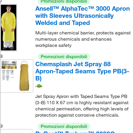
7
Promozioni disponibili
Ansell™ AlphaTec™ 3000 Apron
with Sleeves Ultrasonically
Welded and Taped
Multi-layer chemical barrier, protects against
numerous chemicals and enhances
workplace safety
8
Promozioni disponibili
Chemsplash Jet Spray 88
Apron-Taped Seams Type PB(3-
B)
Jet Spray Apron with Taped Seams Type PB
(3-B) 110 X 67 cm is highly resistant against
chemical permeation, offering high levels of
protection against corrosive chemicals.
9
Promozioni disponibili