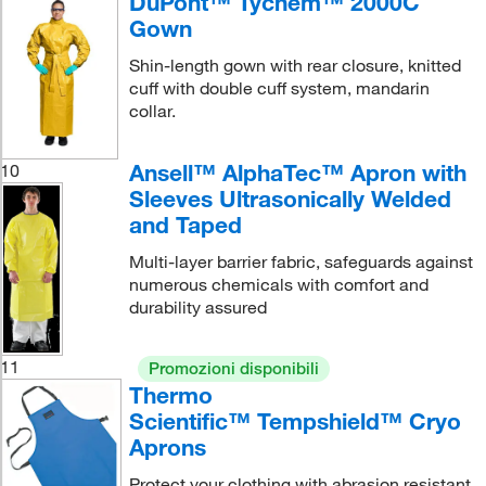
DuPont™ Tychem™ 2000C
Gown
Shin-length gown with rear closure, knitted
cuff with double cuff system, mandarin
collar.
Ansell™ AlphaTec™ Apron with
10
Sleeves Ultrasonically Welded
and Taped
Multi-layer barrier fabric, safeguards against
numerous chemicals with comfort and
durability assured
11
Promozioni disponibili
Thermo
Scientific™ Tempshield™ Cryo
Aprons
Protect your clothing with abrasion resistant,