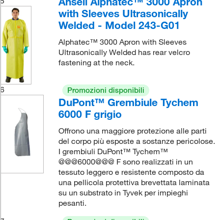
Ansell Alphatec™ 3000 Apron
5
with Sleeves Ultrasonically
Welded - Model 243-G01
Alphatec™ 3000 Apron with Sleeves
Ultrasonically Welded has rear velcro
fastening at the neck.
6
Promozioni disponibili
DuPont™ Grembiule Tychem
6000 F grigio
Offrono una maggiore protezione alle parti
del corpo più esposte a sostanze pericolose.
I grembiuli DuPont™ Tychem™
@@@6000@@@ F sono realizzati in un
tessuto leggero e resistente composto da
una pellicola protettiva brevettata laminata
su un substrato in Tyvek per impieghi
pesanti.