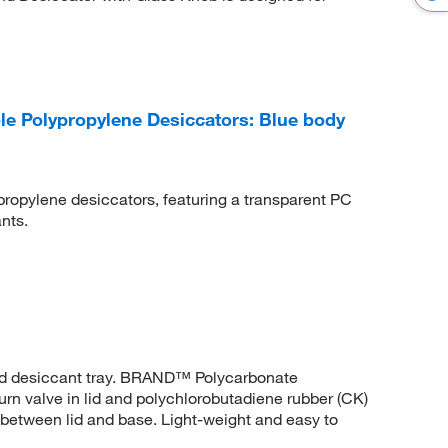
e Polypropylene Desiccators: Blue body
propylene desiccators, featuring a transparent PC
nts.
and desiccant tray. BRAND™ Polycarbonate
urn valve in lid and polychlorobutadiene rubber (CK)
between lid and base. Light-weight and easy to