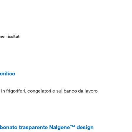
ei risultati
rilico
in frigoriferi, congelatori e sul banco da lavoro
arbonato trasparente Nalgene™ design