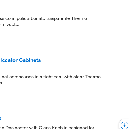
ssico in policarbonato trasparente Thermo
 il vuoto.
iccator Cabinets
ical compounds in a tight seal with clear Thermo
s.
b
nd Desiccator with Glass Knob is designed for