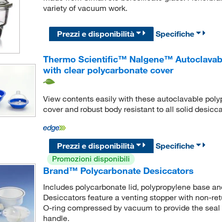
variety of vacuum work.
Prezzi e disponibilità
Specifiche
Thermo Scientific™ Nalgene™ Autoclavabl
with clear polycarbonate cover
View contents easily with these autoclavable poly
cover and robust body resistant to all solid desicca
Prezzi e disponibilità
Specifiche
Promozioni disponibili
Brand™ Polycarbonate Desiccators
Includes polycarbonate lid, polypropylene base 
Desiccators feature a venting stopper with non-ret
O-ring compressed by vacuum to provide the seal 
handle.