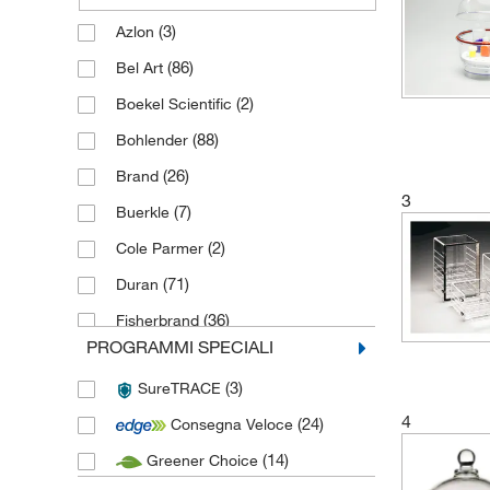
(3)
Azlon
(86)
Bel Art
(2)
Boekel Scientific
(88)
Bohlender
(26)
Brand
3
(7)
Buerkle
(2)
Cole Parmer
(71)
Duran
(36)
Fisherbrand
PROGRAMMI SPECIALI
(5)
Haldenwanger
(3)
SureTRACE
(7)
Karl Hecht
4
(24)
Consegna Veloce
(5)
Kartell
(14)
Greener Choice
(1)
Labconco