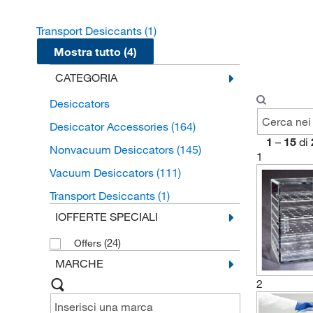
Transport Desiccants
(1)
Mostra tutto (4)
CATEGORIA
Desiccators
Desiccator Accessories
(164)
1
–
15
di
Nonvacuum Desiccators
(145)
1
Vacuum Desiccators
(111)
Transport Desiccants
(1)
IOFFERTE SPECIALI
(24)
Offers
MARCHE
2