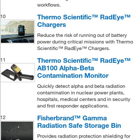
workflows.
Thermo Scientific™ RadEye™
10
Chargers
Reduce the risk of running out of battery
power during critical missions with Thermo
Scientific™ RadEye™ Chargers.
Thermo Scientific™ RadEye™
11
AB100 Alpha-Beta
Contamination Monitor
Quickly detect alpha and beta radiation
contamination in nuclear power plants,
hospitals, medical centers and in security
and first responder applications.
Fisherbrand™ Gamma
12
Radiation Safe Storage Bin
Provides radiation protection shielding for