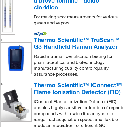
a breve termine - acido
cloridico
For making spot measurments for various
gases and vapors
Thermo Scientific™ TruScan™
8
G3 Handheld Raman Analyzer
Rapid material identification testing for
pharmaceutical and biotechnology
manufacturing quality control/quality
assurance processes.
Thermo Scientific™ iConnect™
9
Flame Ionization Detector (FID)
iConnect Flame Ionization Detector (FID)
enables highly sensitive detection of organic
compounds with a wide linear dynamic
range, fast acquisition speed, and flexible
modular integration for efficient GC