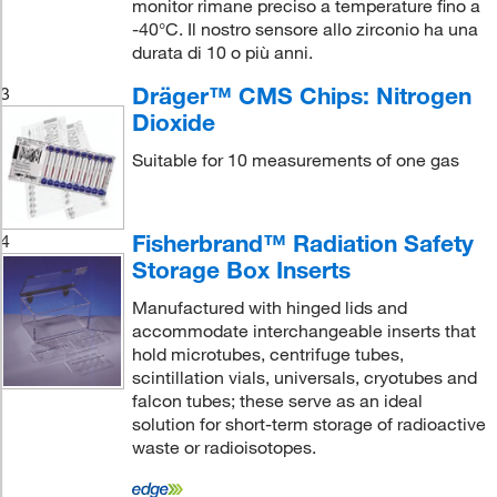
monitor rimane preciso a temperature fino a
-40°C. Il nostro sensore allo zirconio ha una
durata di 10 o più anni.
Dräger™ CMS Chips: Nitrogen
3
Dioxide
Suitable for 10 measurements of one gas
Fisherbrand™ Radiation Safety
4
Storage Box Inserts
Manufactured with hinged lids and
accommodate interchangeable inserts that
hold microtubes, centrifuge tubes,
scintillation vials, universals, cryotubes and
falcon tubes; these serve as an ideal
solution for short-term storage of radioactive
waste or radioisotopes.